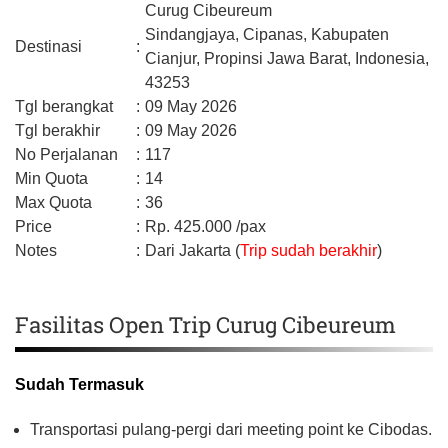
Curug Cibeureum
Sindangjaya, Cipanas,
Kabupaten
Destinasi
:
Cianjur,
Propinsi Jawa Barat,
Indonesia,
43253
Tgl berangkat
:
09 May 2026
Tgl berakhir
:
09 May 2026
No Perjalanan
:
117
Min Quota
:
14
Max Quota
:
36
Price
:
Rp.
425.000
/pax
Notes
:
Dari Jakarta (
Trip sudah berakhir
)
Fasilitas Open Trip Curug Cibeureum
Sudah Termasuk
Transportasi pulang-pergi dari meeting point ke Cibodas.