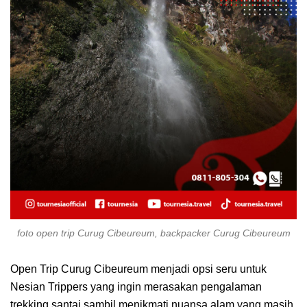
foto open trip Curug Cibeureum, backpacker Curug Cibeureum
Open Trip Curug Cibeureum menjadi opsi seru untuk
Nesian Trippers yang ingin merasakan pengalaman
trekking santai sambil menikmati nuansa alam yang masih