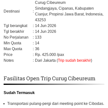
Curug Cibeureum
Sindangjaya, Cipanas,
Kabupaten
Destinasi
:
Cianjur,
Propinsi Jawa Barat,
Indonesia,
43253
Tgl berangkat
:
14 Jun 2026
Tgl berakhir
:
14 Jun 2026
No Perjalanan
:
133
Min Quota
:
14
Max Quota
:
36
Price
:
Rp.
425.000
/pax
Notes
:
Dari Jakarta (
Trip sudah berakhir
)
Fasilitas Open Trip Curug Cibeureum
Sudah Termasuk
Transportasi pulang-pergi dari meeting point ke Cibodas.