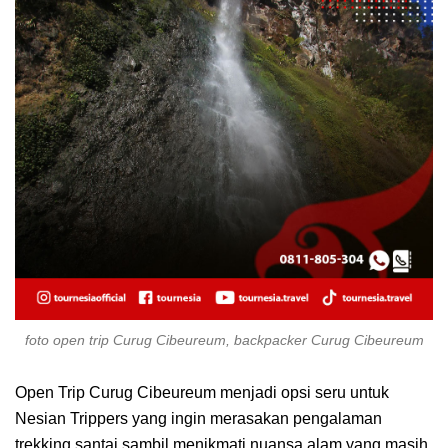
foto open trip Curug Cibeureum, backpacker Curug Cibeureum
Open Trip Curug Cibeureum menjadi opsi seru untuk
Nesian Trippers yang ingin merasakan pengalaman
trekking santai sambil menikmati nuansa alam yang masih