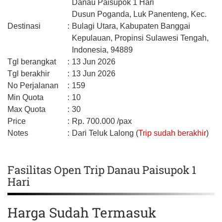
Danau Paisupok 1 Hari
Dusun Poganda, Luk Panenteng, Kec.
Destinasi
:
Bulagi Utara,
Kabupaten Banggai
Kepulauan,
Propinsi Sulawesi Tengah,
Indonesia,
94889
Tgl berangkat
:
13 Jun 2026
Tgl berakhir
:
13 Jun 2026
No Perjalanan
:
159
Min Quota
:
10
Max Quota
:
30
Price
:
Rp.
700.000
/pax
Notes
:
Dari Teluk Lalong (
Trip sudah berakhir
)
Fasilitas Open Trip Danau Paisupok 1
Hari
Harga Sudah Termasuk