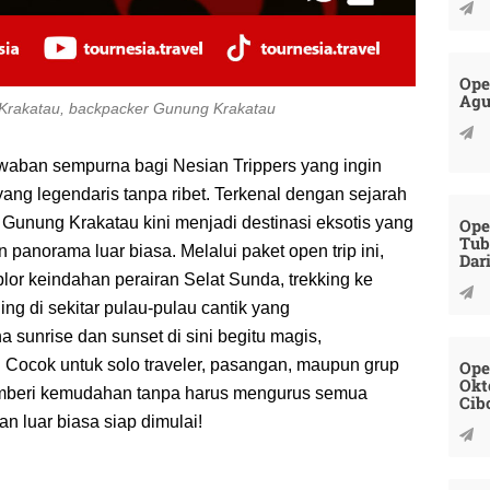
Ope
Agu
 Krakatau, backpacker Gunung Krakatau
waban sempurna bagi Nesian Trippers yang ingin
ang legendaris tanpa ribet. Terkenal dengan sejarah
unung Krakatau kini menjadi destinasi eksotis yang
Ope
Tub
anorama luar biasa. Melalui paket open trip ini,
Dar
lor keindahan perairan Selat Sunda, trekking ke
ng di sekitar pulau-pulau cantik yang
a sunrise dan sunset di sini begitu magis,
 Cocok untuk solo traveler, pasangan, maupun grup
Ope
Okt
emberi kemudahan tanpa harus mengurus semua
Cib
an luar biasa siap dimulai!