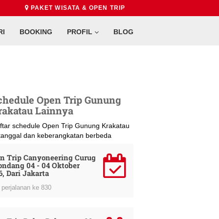
PAKET WISATA & OPEN TRIP
RI
BOOKING
PROFIL
BLOG
chedule Open Trip Gunung
rakatau Lainnya
ftar schedule Open Trip Gunung Krakatau
 tanggal dan keberangkatan berbeda
n Trip Canyoneering Curug
ondang 04 - 04 Oktober
6, Dari Jakarta
perjalanan ke 830