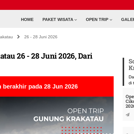
HOME
PAKET WISATA
OPEN TRIP
GALE
akatau
26 - 28 Juni 2026
tau 26 - 28 Juni 2026, Dari
S
K
Da
di
 berakhir pada 28 Jun 2026
Ope
Cik
202