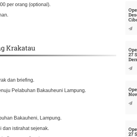
00 per orang (optional).
Ope
Des
nan.
Cib
ng Krakatau
Ope
27 
Der
ak dan briefing.
Ope
 menuju Pelabuhan Bakauheuni Lampung.
Nov
labuhan Bakauheni, Lampung.
 dan istirahat sejenak.
Ope
27 