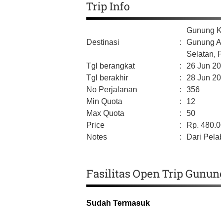
Trip Info
Gunung K
Destinasi
:
Gunung A
Selatan,
Tgl berangkat
:
26 Jun 2
Tgl berakhir
:
28 Jun 2
No Perjalanan
:
356
Min Quota
:
12
Max Quota
:
50
Price
:
Rp.
480.
Notes
:
Dari Pela
Fasilitas Open Trip Gunun
Sudah Termasuk