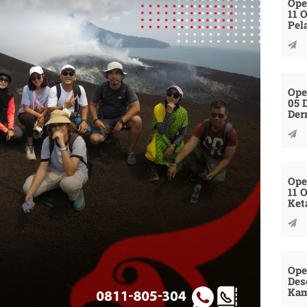
Ope
11 
Pel
Ope
05 
Der
Ope
11 
Ket
Ope
Des
Kam