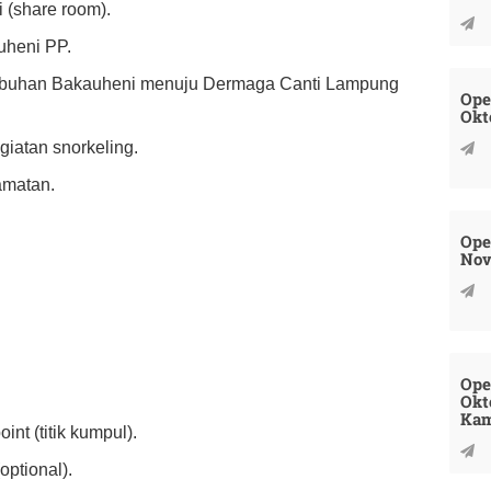
 (share room).
auheni PP.
Pelabuhan Bakauheni menuju Dermaga Canti Lampung
Ope
Okt
giatan snorkeling.
amatan.
Ope
Nov
Ope
Okt
Kam
nt (titik kumpul).
ptional).