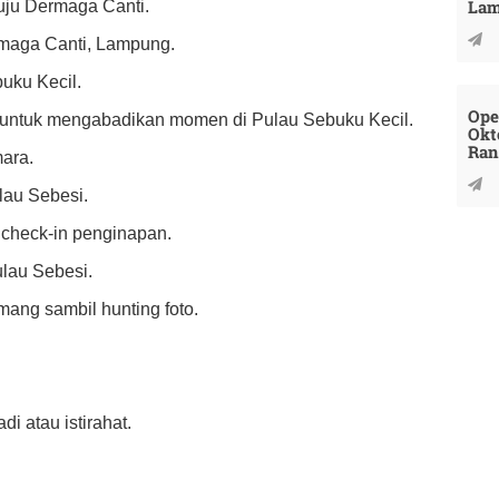
La
uju Dermaga Canti.
rmaga Canti, Lampung.
uku Kecil.
Ope
to untuk mengabadikan momen di Pulau Sebuku Kecil.
Okt
Ran
mara.
ulau Sebesi.
 check-in penginapan.
ulau Sebesi.
ang sambil hunting foto.
di atau istirahat.