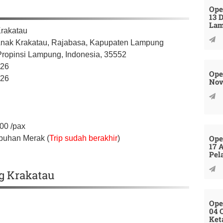
Ope
13 
La
rakatau
nak Krakatau, Rajabasa,
Kapupaten Lampung
Propinsi Lampung,
Indonesia,
35552
026
Ope
026
Nov
000
/pax
Ope
buhan Merak (
Trip sudah berakhir
)
17 
Pel
g Krakatau
Ope
04 
Ket