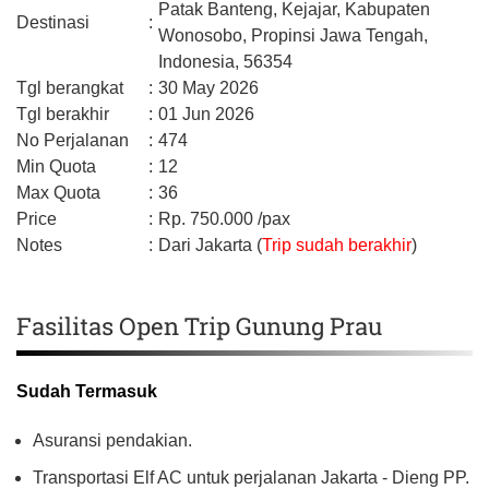
Patak Banteng, Kejajar,
Kabupaten
Destinasi
:
Wonosobo,
Propinsi Jawa Tengah,
Indonesia,
56354
Tgl berangkat
:
30 May 2026
Tgl berakhir
:
01 Jun 2026
No Perjalanan
:
474
Min Quota
:
12
Max Quota
:
36
Price
:
Rp.
750.000
/pax
Notes
:
Dari Jakarta (
Trip sudah berakhir
)
Fasilitas Open Trip Gunung Prau
Sudah Termasuk
Asuransi pendakian.
Transportasi Elf AC untuk perjalanan Jakarta - Dieng PP.