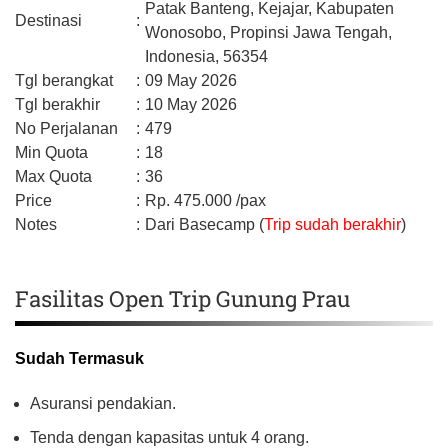
Patak Banteng, Kejajar,
Kabupaten
Destinasi
:
Wonosobo,
Propinsi Jawa Tengah,
Indonesia,
56354
Tgl berangkat
:
09 May 2026
Tgl berakhir
:
10 May 2026
No Perjalanan
:
479
Min Quota
:
18
Max Quota
:
36
Price
:
Rp.
475.000
/pax
Notes
:
Dari Basecamp (
Trip sudah berakhir
)
Fasilitas Open Trip Gunung Prau
Sudah Termasuk
Asuransi pendakian.
Tenda dengan kapasitas untuk 4 orang.