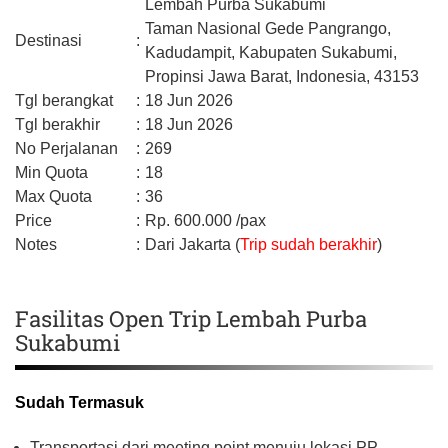
Lembah Purba Sukabumi
Taman Nasional Gede Pangrango,
Destinasi
:
Kadudampit,
Kabupaten Sukabumi,
Propinsi Jawa Barat,
Indonesia,
43153
Tgl berangkat
:
18 Jun 2026
Tgl berakhir
:
18 Jun 2026
No Perjalanan
:
269
Min Quota
:
18
Max Quota
:
36
Price
:
Rp.
600.000
/pax
Notes
:
Dari Jakarta (
Trip sudah berakhir
)
Fasilitas Open Trip Lembah Purba
Sukabumi
Sudah Termasuk
Transportasi dari meeting point menuju lokasi PP.