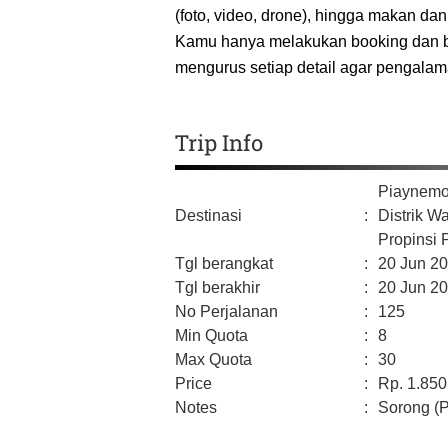
(foto, video, drone), hingga makan da
Kamu hanya melakukan booking dan be
mengurus setiap detail agar pengalama
Trip Info
Piaynemo
Destinasi
:
Distrik W
Propinsi 
Tgl berangkat
:
20 Jun 2
Tgl berakhir
:
20 Jun 2
No Perjalanan
:
125
Min Quota
:
8
Max Quota
:
30
Price
:
Rp.
1.850
Notes
:
Sorong (