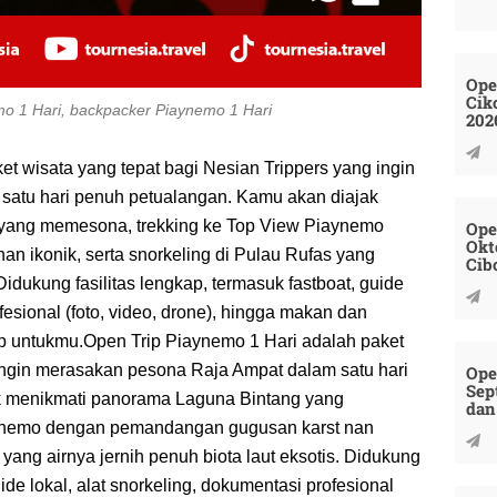
Ope
Cik
emo 1 Hari, backpacker Piaynemo 1 Hari
202
t wisata yang tepat bagi Nesian Trippers yang ingin
atu hari penuh petualangan. Kamu akan diajak
yang memesona, trekking ke Top View Piaynemo
Ope
Okt
 ikonik, serta snorkeling di Pulau Rufas yang
Cib
 Didukung fasilitas lengkap, termasuk fastboat, guide
ofesional (foto, video, drone), hingga makan dan
p untukmu.Open Trip Piaynemo 1 Hari adalah paket
ingin merasakan pesona Raja Ampat dalam satu hari
Ope
Sep
k menikmati panorama Laguna Bintang yang
dan
ynemo dengan pemandangan gugusan karst nan
s yang airnya jernih penuh biota laut eksotis. Didukung
uide lokal, alat snorkeling, dokumentasi profesional