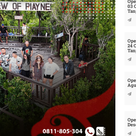
Ope
03 
Tan
Ope
24 
Tan
Ope
Agu
Ope
Des