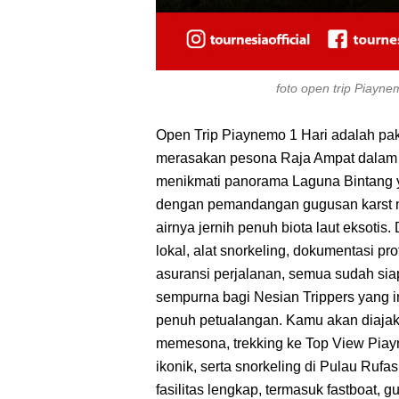
foto open trip Piayn
Open Trip Piaynemo 1 Hari adalah pake
merasakan pesona Raja Ampat dalam s
menikmati panorama Laguna Bintang 
dengan pemandangan gugusan karst nan
airnya jernih penuh biota laut eksotis.
lokal, alat snorkeling, dokumentasi pr
asuransi perjalanan, semua sudah sia
sempurna bagi Nesian Trippers yang 
penuh petualangan. Kamu akan diaja
memesona, trekking ke Top View Pia
ikonik, serta snorkeling di Pulau Rufa
fasilitas lengkap, termasuk fastboat, g