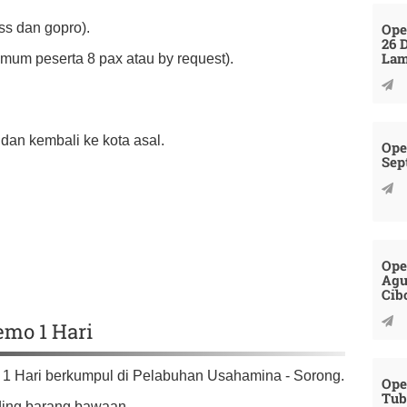
Ope
ss dan gopro).
26 
La
mum peserta 8 pax atau by request).
dan kembali ke kota asal.
Ope
Sep
Ope
Agu
Cib
emo 1 Hari
 1 Hari berkumpul di Pelabuhan Usahamina - Sorong.
Ope
Tub
ading barang bawaan.