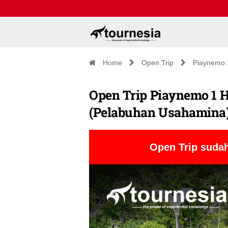
Home
Open Trip
Piaynemo 
Open Trip Piaynemo 1 Ha
(Pelabuhan Usahamina
Open Trip sudah