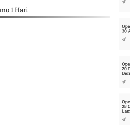
emo 1 Hari
Ope
30 
Ope
20 
Der
Ope
25 
La