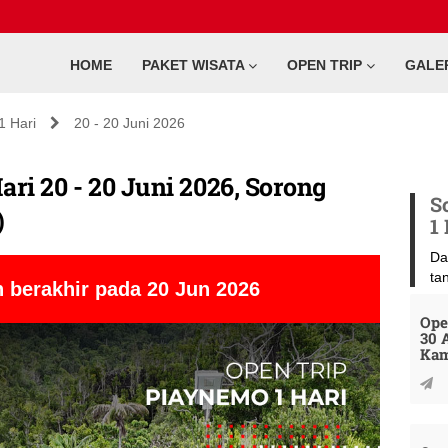
HOME
PAKET WISATA
OPEN TRIP
GALE
1 Hari
20 - 20 Juni 2026
ri 20 - 20 Juni 2026, Sorong
S
)
1
Da
ta
 berakhir pada 20 Jun 2026
Ope
30 
Kam