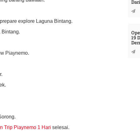
Dar
 prepare explore Laguna Bintang.
 Bintang.
Ope
19 
Der
iew Piaynemo.
r.
ek.
Sorong.
n Trip Piaynemo 1 Hari
selesai.