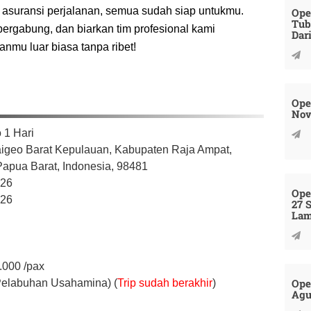
n asuransi perjalanan, semua sudah siap untukmu.
Ope
Tub
rgabung, dan biarkan tim profesional kami
Dar
nmu luar biasa tanpa ribet!
Ope
Nov
 1 Hari
aigeo Barat Kepulauan,
Kabupaten Raja Ampat,
Papua Barat,
Indonesia,
98481
026
Ope
026
27 
La
.000
/pax
Ope
Pelabuhan Usahamina) (
Trip sudah berakhir
)
Agu