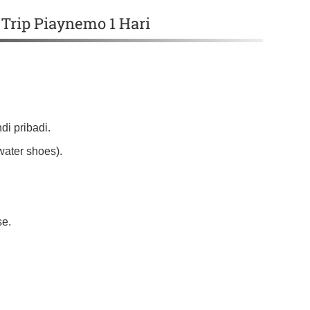
Trip Piaynemo 1 Hari
i pribadi.
water shoes).
se.