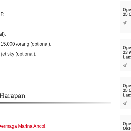
Ope
25 
PP.
l).
5.000 /orang (optional).
Ope
23 
jet sky (optional).
La
Ope
25 
 Harapan
La
Ope
Dermaga Marina Ancol
.
Okt