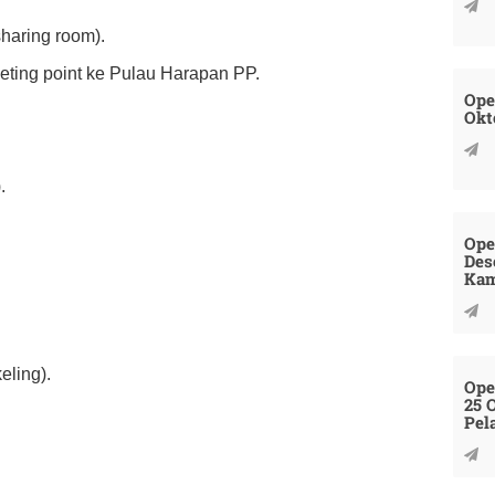
haring room).
eeting point ke Pulau Harapan PP.
Ope
Okt
.
Ope
Des
Kam
eling).
Ope
25 
Pel