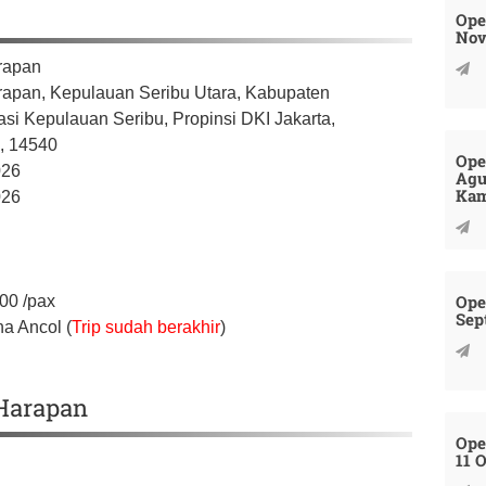
Ope
Nov
rapan
rapan, Kepulauan Seribu Utara,
Kabupaten
asi Kepulauan Seribu,
Propinsi DKI Jakarta,
a,
14540
Ope
026
Agu
Kam
026
Ope
000
/pax
Sep
na Ancol (
Trip sudah berakhir
)
 Harapan
Ope
11 