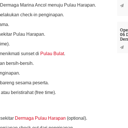
ri Dermaga Marina Ancol menuju Pulau Harapan.
melakukan check-in penginapan.
sama.
Ope
06 
 sekitar Pulau Harapan.
Der
time).
 menikmati sunset di
Pulau Bulat
.
an bersih-bersih.
nginapan.
 bareng sesama peserta.
tau beristirahat (free time).
 sekitar
Dermaga Pulau Harapan
(optional).
ersiapan check-out dari penginapan.