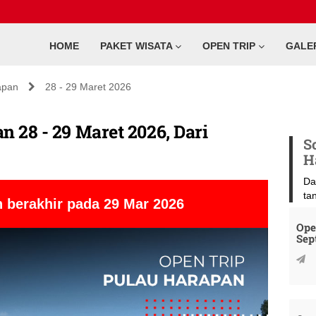
HOME
PAKET WISATA
OPEN TRIP
GALE
apan
28 - 29 Maret 2026
 28 - 29 Maret 2026, Dari
S
H
Da
ta
 berakhir pada 29 Mar 2026
Ope
Sep