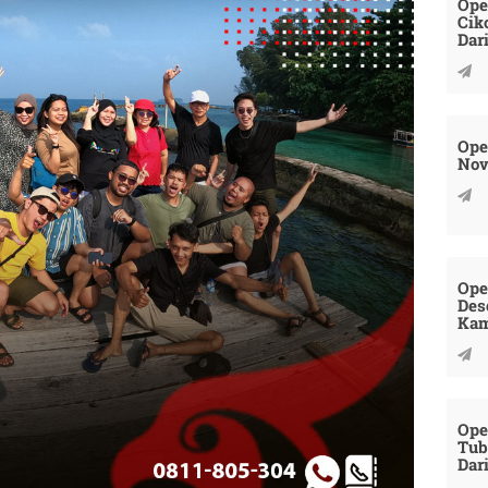
Ope
Cik
Dar
Ope
Nov
Ope
Des
Kam
Ope
Tub
Dar