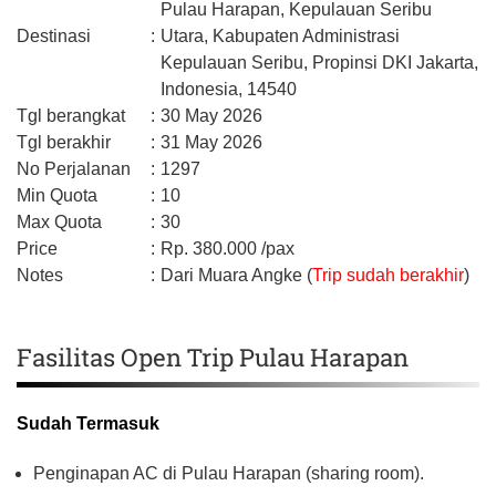
Pulau Harapan, Kepulauan Seribu
Destinasi
:
Utara,
Kabupaten Administrasi
Kepulauan Seribu,
Propinsi DKI Jakarta,
Indonesia,
14540
Tgl berangkat
:
30 May 2026
Tgl berakhir
:
31 May 2026
No Perjalanan
:
1297
Min Quota
:
10
Max Quota
:
30
Price
:
Rp.
380.000
/pax
Notes
:
Dari Muara Angke (
Trip sudah berakhir
)
Fasilitas Open Trip Pulau Harapan
Sudah Termasuk
Penginapan AC di Pulau Harapan (sharing room).