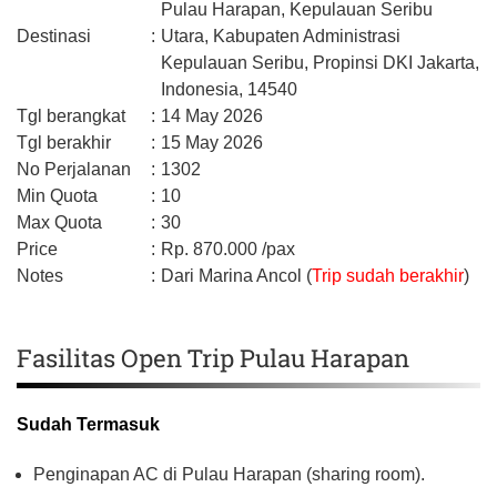
Pulau Harapan, Kepulauan Seribu
Destinasi
:
Utara,
Kabupaten Administrasi
Kepulauan Seribu,
Propinsi DKI Jakarta,
Indonesia,
14540
Tgl berangkat
:
14 May 2026
Tgl berakhir
:
15 May 2026
No Perjalanan
:
1302
Min Quota
:
10
Max Quota
:
30
Price
:
Rp.
870.000
/pax
Notes
:
Dari Marina Ancol (
Trip sudah berakhir
)
Fasilitas Open Trip Pulau Harapan
Sudah Termasuk
Penginapan AC di Pulau Harapan (sharing room).