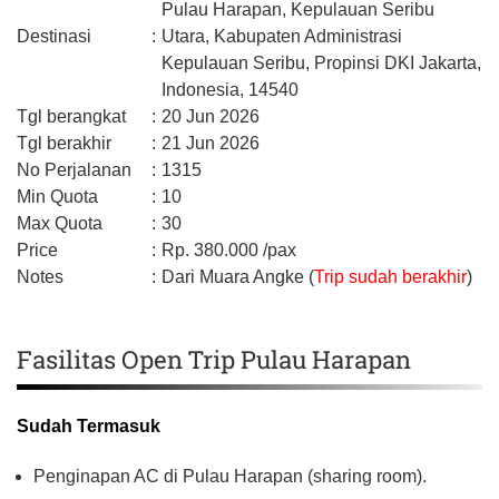
Pulau Harapan, Kepulauan Seribu
Destinasi
:
Utara,
Kabupaten Administrasi
Kepulauan Seribu,
Propinsi DKI Jakarta,
Indonesia,
14540
Tgl berangkat
:
20 Jun 2026
Tgl berakhir
:
21 Jun 2026
No Perjalanan
:
1315
Min Quota
:
10
Max Quota
:
30
Price
:
Rp.
380.000
/pax
Notes
:
Dari Muara Angke (
Trip sudah berakhir
)
Fasilitas Open Trip Pulau Harapan
Sudah Termasuk
Penginapan AC di Pulau Harapan (sharing room).