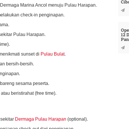
Cib
ri Dermaga Marina Ancol menuju Pulau Harapan.
melakukan check-in penginapan.
sama.
Ope
12 
 sekitar Pulau Harapan.
Pan
time).
 menikmati sunset di
Pulau Bulat
.
an bersih-bersih.
nginapan.
 bareng sesama peserta.
tau beristirahat (free time).
 sekitar
Dermaga Pulau Harapan
(optional).
ersiapan check-out dari penginapan.