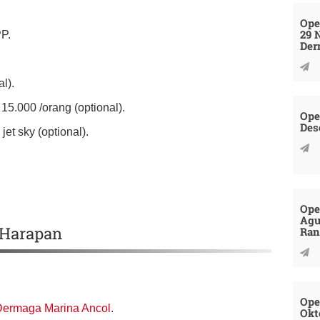
Ope
29 
PP.
Der
l).
5.000 /orang (optional).
Ope
Des
jet sky (optional).
Ope
Agu
 Harapan
Ran
Ope
Dermaga Marina Ancol
.
Okt