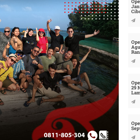
Ope
Jan
Cib
Ope
Agu
Ran
Ope
29 
La
Ope
Sep