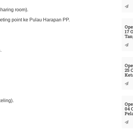
haring room).
eeting point ke Pulau Harapan PP.
Ope
17 
Tan
.
Ope
25 
Ket
eling).
Ope
04 
Pel