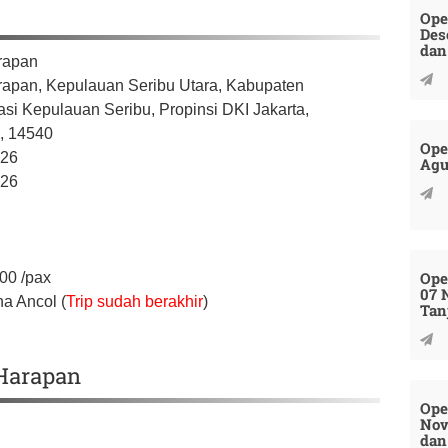
Ope
Des
dan
rapan
rapan, Kepulauan Seribu Utara,
Kabupaten
asi Kepulauan Seribu,
Propinsi DKI Jakarta,
a,
14540
Ope
026
Agu
026
Ope
000
/pax
07 
na Ancol (
Trip sudah berakhir
)
Tan
 Harapan
Ope
Nov
dan