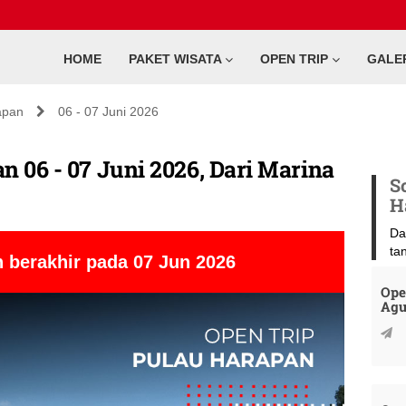
HOME
PAKET WISATA
OPEN TRIP
GALE
apan
06 - 07 Juni 2026
n 06 - 07 Juni 2026, Dari Marina
S
H
Da
ta
 berakhir pada 07 Jun 2026
Ope
Agu