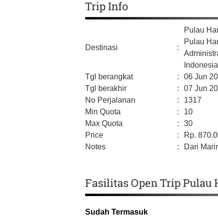
Trip Info
Pulau Ha
Pulau Ha
Destinasi
:
Administr
Indonesi
Tgl berangkat
:
06 Jun 2
Tgl berakhir
:
07 Jun 2
No Perjalanan
:
1317
Min Quota
:
10
Max Quota
:
30
Price
:
Rp.
870.
Notes
:
Dari Mari
Fasilitas Open Trip Pulau
Sudah Termasuk