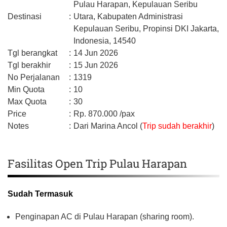
Pulau Harapan, Kepulauan Seribu
Destinasi
:
Utara,
Kabupaten Administrasi
Kepulauan Seribu,
Propinsi DKI Jakarta,
Indonesia,
14540
Tgl berangkat
:
14 Jun 2026
Tgl berakhir
:
15 Jun 2026
No Perjalanan
:
1319
Min Quota
:
10
Max Quota
:
30
Price
:
Rp.
870.000
/pax
Notes
:
Dari Marina Ancol (
Trip sudah berakhir
)
Fasilitas Open Trip Pulau Harapan
Sudah Termasuk
Penginapan AC di Pulau Harapan (sharing room).