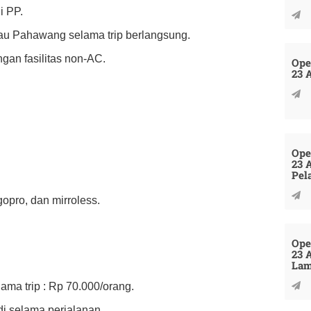
i PP.
lau Pahawang selama trip berlangsung.
an fasilitas non-AC.
Ope
23 
Ope
23 
Pel
pro, dan mirroless.
Ope
23 
La
ama trip : Rp 70.000/orang.
i selama perjalanan.