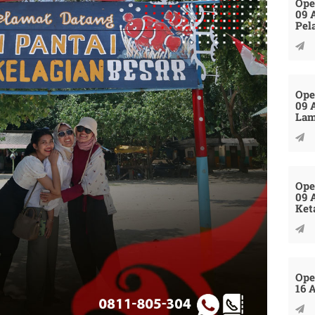
Ope
09 
Pel
Ope
09 
La
Ope
09 
Ket
Ope
16 