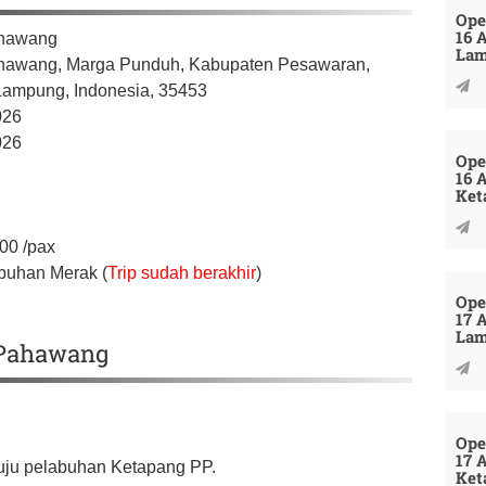
Ope
16 
ahawang
La
hawang, Marga Punduh,
Kabupaten Pesawaran,
 Lampung,
Indonesia,
35453
026
026
Ope
16 
Ket
000
/pax
buhan Merak (
Trip sudah berakhir
)
Ope
17 
La
u Pahawang
Ope
17 
nuju pelabuhan Ketapang PP.
Ket