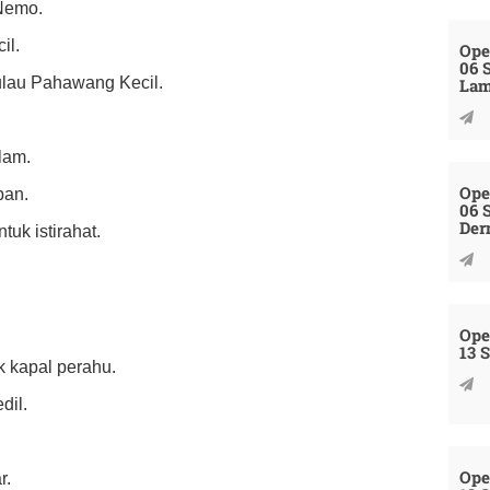
 Nemo.
il.
Ope
06 
Pulau Pahawang Kecil.
La
lam.
Ope
pan.
06 
Der
tuk istirahat.
Ope
13 
k kapal perahu.
dil.
Ope
r.