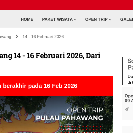
HOME
PAKET WISATA
OPEN TRIP
GALE
awang
14 - 16 Februari 2026
g 14 - 16 Februari 2026, Dari
S
P
Da
di
 berakhir pada 16 Feb 2026
Ope
09 