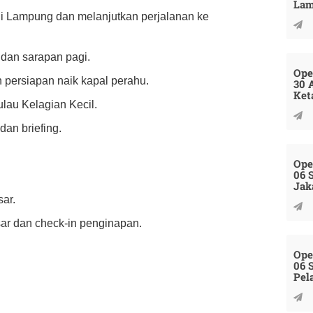
La
ni Lampung dan melanjutkan perjalanan ke
 dan sarapan pagi.
Ope
n persiapan naik kapal perahu.
30 
Ket
lau Kelagian Kecil.
dan briefing.
Ope
06 
Jak
ar.
ar dan check-in penginapan.
Ope
06 
Pel