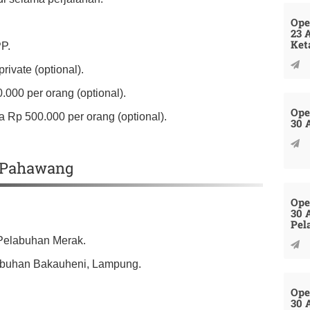
Ope
23 
Ket
PP.
ivate (optional).
.000 per orang (optional).
Ope
 Rp 500.000 per orang (optional).
30 
u Pahawang
Ope
30 
Pel
 Pelabuhan Merak.
labuhan Bakauheni, Lampung.
Ope
30 