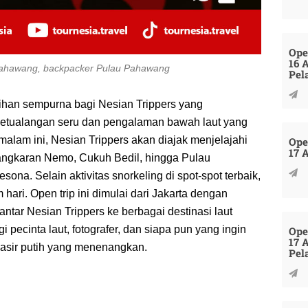
Ope
16 
 Pahawang, backpacker Pulau Pahawang
Pel
ihan sempurna bagi Nesian Trippers yang
petualangan seru dan pengalaman bawah laut yang
alam ini, Nesian Trippers akan diajak menjelajahi
Ope
17 
angkaran Nemo, Cukuh Bedil, hingga Pulau
a. Selain aktivitas snorkeling di spot-spot terbaik,
hari. Open trip ini dimulai dari Jakarta dengan
ar Nesian Trippers ke berbagai destinasi laut
 pecinta laut, fotografer, dan siapa pun yang ingin
Ope
17 
pasir putih yang menenangkan.
Pel