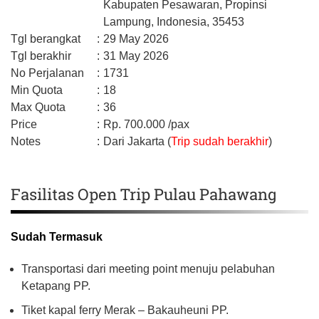
Kabupaten Pesawaran,
Propinsi
Lampung,
Indonesia,
35453
Tgl berangkat
:
29 May 2026
Tgl berakhir
:
31 May 2026
No Perjalanan
:
1731
Min Quota
:
18
Max Quota
:
36
Price
:
Rp.
700.000
/pax
Notes
:
Dari Jakarta (
Trip sudah berakhir
)
Fasilitas Open Trip Pulau Pahawang
Sudah Termasuk
Transportasi dari meeting point menuju pelabuhan
Ketapang PP.
Tiket kapal ferry Merak – Bakauheuni PP.