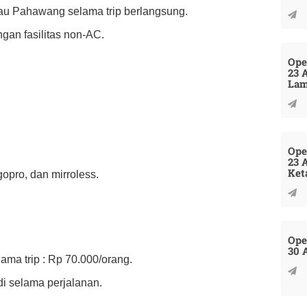
lau Pahawang selama trip berlangsung.
an fasilitas non-AC.
Ope
23 
La
Ope
23 
Ket
pro, dan mirroless.
Ope
30 
ama trip : Rp 70.000/orang.
i selama perjalanan.