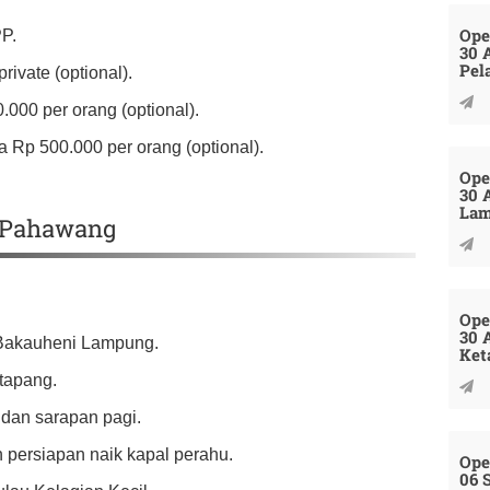
Ope
PP.
30 
Pel
ivate (optional).
.000 per orang (optional).
 Rp 500.000 per orang (optional).
Ope
30 
La
u Pahawang
Ope
30 
n Bakauheni Lampung.
Ket
tapang.
 dan sarapan pagi.
n persiapan naik kapal perahu.
Ope
06 