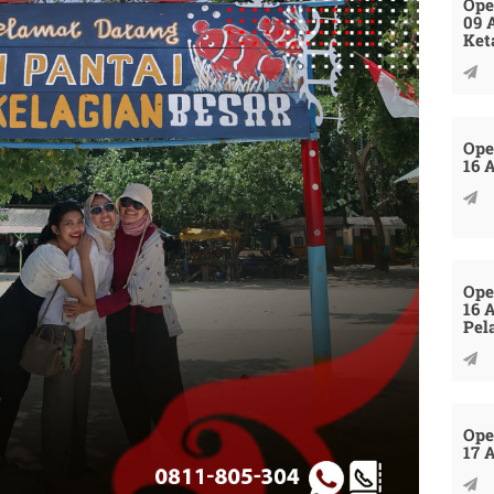
Ope
09 
Ket
Ope
16 
Ope
16 
Pel
Ope
17 