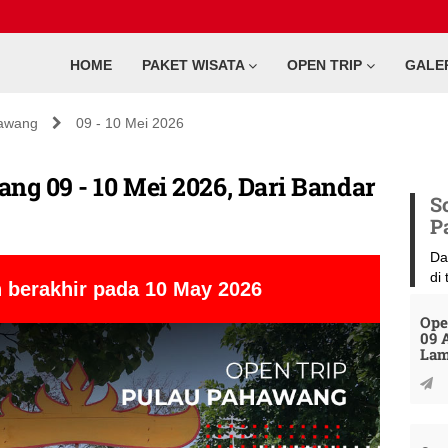
HOME
PAKET WISATA
OPEN TRIP
GALE
awang
09 - 10 Mei 2026
ng 09 - 10 Mei 2026, Dari Bandar
S
P
Da
di
 berakhir pada 10 May 2026
Ope
09 
La