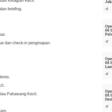
lau Kelagian Kecil.
Jak
dan briefing.
Ope
06 
Pel
ar.
ar dan check-in penginapan.
Ope
06 
La
 Nemo.
il.
Ope
Pulau Pahawang Kecil.
06 
Der
lam.