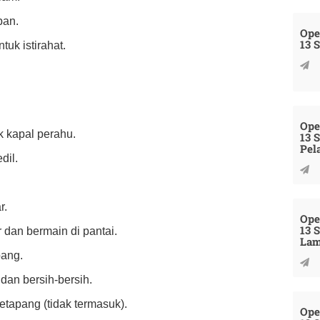
pan.
Ope
13 
tuk istirahat.
Ope
k kapal perahu.
13 
Pel
dil.
r.
Ope
13 
 dan bermain di pantai.
La
pang.
dan bersih-bersih.
etapang (tidak termasuk).
Ope