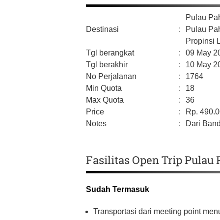
Pulau P
Destinasi
:
Pulau Pa
Propinsi
Tgl berangkat
:
09 May 2
Tgl berakhir
:
10 May 2
No Perjalanan
:
1764
Min Quota
:
18
Max Quota
:
36
Price
:
Rp.
490.
Notes
:
Dari Ban
Fasilitas Open Trip Pula
Sudah Termasuk
Transportasi dari meeting point me