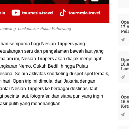
Ope
17 
 Pahawang, backpacker Pulau Pahawang
Pel
ihan sempurna bagi Nesian Trippers yang
petualangan seru dan pengalaman bawah laut yang
alam ini, Nesian Trippers akan diajak menjelajahi
Ope
16 
angkaran Nemo, Cukuh Bedil, hingga Pulau
La
a. Selain aktivitas snorkeling di spot-spot terbaik,
hari. Open trip ini dimulai dari Jakarta dengan
ar Nesian Trippers ke berbagai destinasi laut
 pecinta laut, fotografer, dan siapa pun yang ingin
Ope
16 
pasir putih yang menenangkan.
Ket