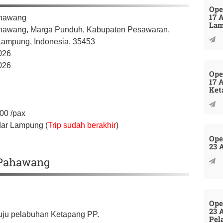
Ope
17 
ahawang
La
hawang, Marga Punduh,
Kabupaten Pesawaran,
 Lampung,
Indonesia,
35453
026
026
Ope
17 
Ket
000
/pax
dar Lampung (
Trip sudah berakhir
)
Ope
23 
u Pahawang
Ope
23 
nuju pelabuhan Ketapang PP.
Pel