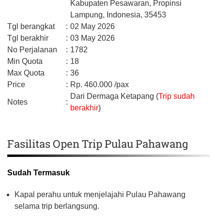
Kabupaten Pesawaran,
Propinsi
Lampung,
Indonesia,
35453
Tgl berangkat
:
02 May 2026
Tgl berakhir
:
03 May 2026
No Perjalanan
:
1782
Min Quota
:
18
Max Quota
:
36
Price
:
Rp.
460.000
/pax
Dari Dermaga Ketapang (
Trip sudah
Notes
:
berakhir
)
Fasilitas Open Trip Pulau Pahawang
Sudah Termasuk
Kapal perahu untuk menjelajahi Pulau Pahawang
selama trip berlangsung.