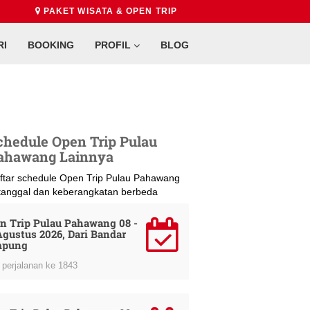
PAKET WISATA & OPEN TRIP
RI
BOOKING
PROFIL
BLOG
chedule Open Trip Pulau
ahawang Lainnya
ftar schedule Open Trip Pulau Pahawang
 tanggal dan keberangkatan berbeda
n Trip Pulau Pahawang 08 -
Agustus 2026, Dari Bandar
mpung
perjalanan ke 1843