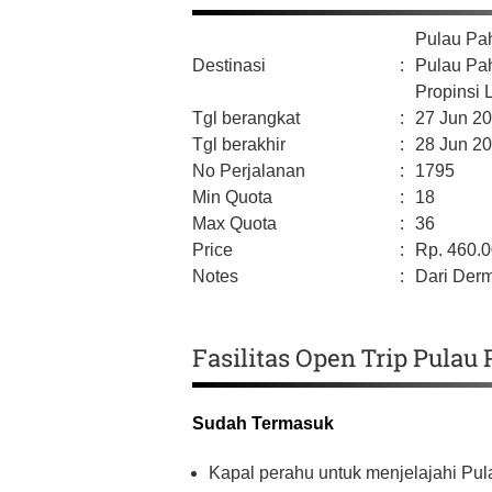
Pulau P
Destinasi
:
Pulau Pa
Propinsi
Tgl berangkat
:
27 Jun 2
Tgl berakhir
:
28 Jun 2
No Perjalanan
:
1795
Min Quota
:
18
Max Quota
:
36
Price
:
Rp.
460.
Notes
:
Dari Der
Fasilitas Open Trip Pula
Sudah Termasuk
Kapal perahu untuk menjelajahi Pu