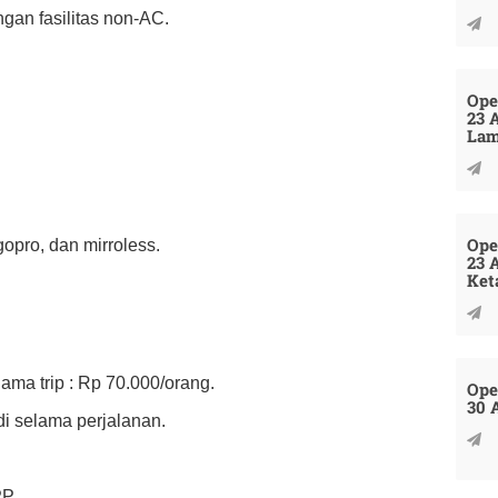
an fasilitas non-AC.
Ope
23 
La
Ope
pro, dan mirroless.
23 
Ket
ama trip : Rp 70.000/orang.
Ope
30 
i selama perjalanan.
PP.