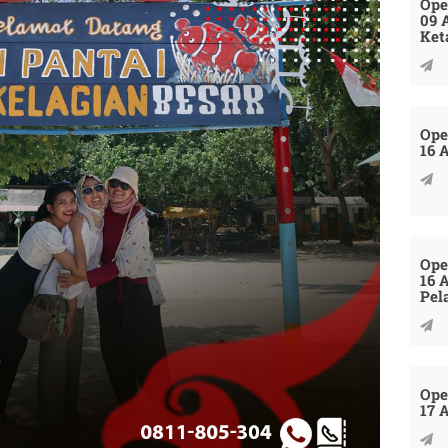
Ope
09 
Ket
Ope
16 
Ope
16 
Pel
Ope
17 