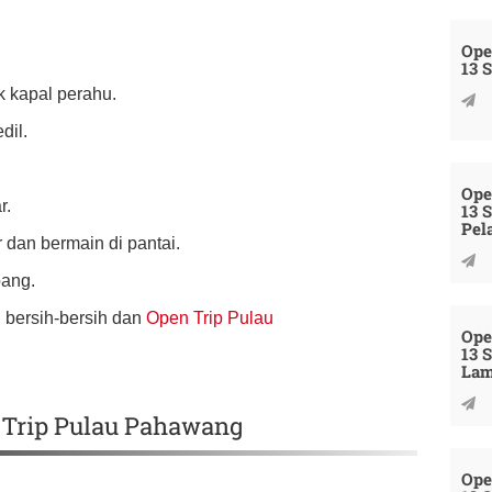
Ope
13 
k kapal perahu.
dil.
Ope
r.
13 
Pel
 dan bermain di pantai.
pang.
, bersih-bersih dan
Open Trip Pulau
Ope
13 
La
 Trip Pulau Pahawang
Ope