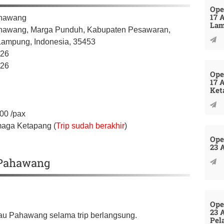
Ope
17 
ahawang
La
hawang, Marga Punduh,
Kabupaten Pesawaran,
 Lampung,
Indonesia,
35453
026
026
Ope
17 
Ket
000
/pax
maga Ketapang (
Trip sudah berakhir
)
Ope
23 
u Pahawang
Ope
23 
lau Pahawang selama trip berlangsung.
Pel