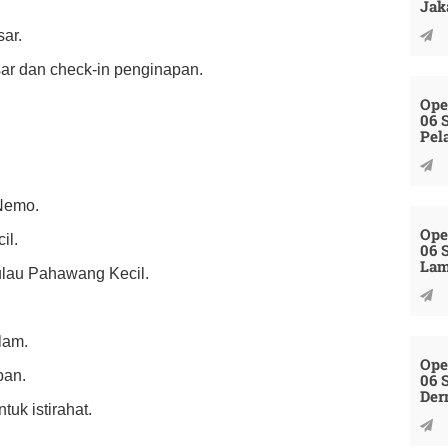
Jak
ar.
ar dan check-in penginapan.
Ope
06 
Pel
 Nemo.
Ope
il.
06 
La
Pulau Pahawang Kecil.
lam.
Ope
pan.
06 
Der
tuk istirahat.