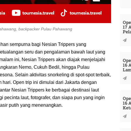
Ope
17 
 Pahawang, backpacker Pulau Pahawang
Pel
ihan sempurna bagi Nesian Trippers yang
petualangan seru dan pengalaman bawah laut yang
alam ini, Nesian Trippers akan diajak menjelajahi
Ope
16 
angkaran Nemo, Cukuh Bedil, hingga Pulau
La
a. Selain aktivitas snorkeling di spot-spot terbaik,
hari. Open trip ini dimulai dari Jakarta dengan
ar Nesian Trippers ke berbagai destinasi laut
 pecinta laut, fotografer, dan siapa pun yang ingin
Ope
16 
pasir putih yang menenangkan.
Ket