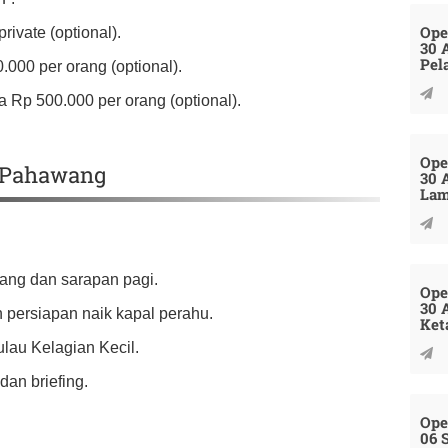
Ope
ivate (optional).
30 
Pel
.000 per orang (optional).
 Rp 500.000 per orang (optional).
Ope
u Pahawang
30 
La
ang dan sarapan pagi.
Ope
30 
n persiapan naik kapal perahu.
Ket
lau Kelagian Kecil.
dan briefing.
Ope
06 