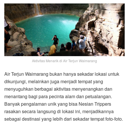
Aktivitas Menarik di Air Terjun Waimarang
Air Terjun Waimarang bukan hanya sekadar lokasi untuk
dikunjungi, melainkan juga menjadi tempat yang
menyuguhkan berbagai aktivitas menyenangkan dan
menantang bagi para pecinta alam dan petualangan.
Banyak pengalaman unik yang bisa Nesian Trippers
rasakan secara langsung di lokasi ini, menjadikannya
sebagai destinasi yang lebih dari sekadar tempat foto-foto.