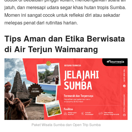
jatuh, dan meresapi udara segar khas hutan tropis Sumba.
Momen ini sangat cocok untuk refleksi diri atau sekadar
melepas penat dari rutinitas harian.
Tips Aman dan Etika Berwisata
di Air Terjun Waimarang
Paket Wisata Sumba dan Open Trip Sumba