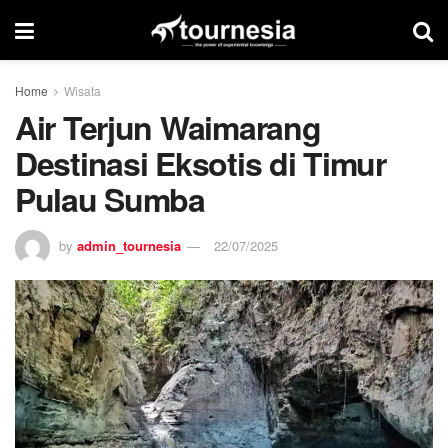
Home
Wisata
Air Terjun Waimarang
Destinasi Eksotis di Timur
Pulau Sumba
by
admin_tournesia
22/07/2025