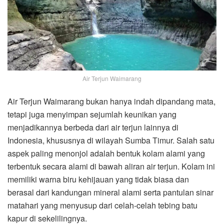
Air Terjun Waimarang
Air Terjun Waimarang bukan hanya indah dipandang mata,
tetapi juga menyimpan sejumlah keunikan yang
menjadikannya berbeda dari air terjun lainnya di
Indonesia, khususnya di wilayah Sumba Timur. Salah satu
aspek paling menonjol adalah bentuk kolam alami yang
terbentuk secara alami di bawah aliran air terjun. Kolam ini
memiliki warna biru kehijauan yang tidak biasa dan
berasal dari kandungan mineral alami serta pantulan sinar
matahari yang menyusup dari celah-celah tebing batu
kapur di sekelilingnya.