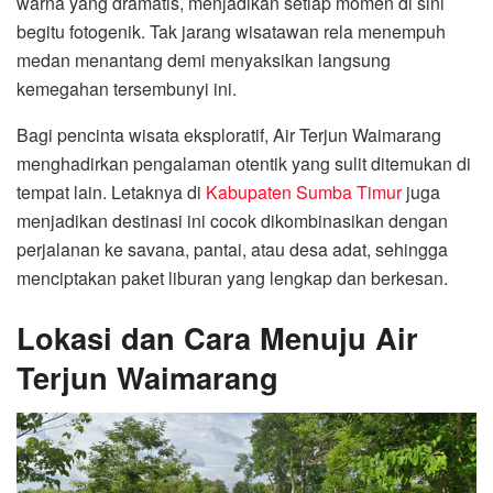
warna yang dramatis, menjadikan setiap momen di sini
begitu fotogenik. Tak jarang wisatawan rela menempuh
medan menantang demi menyaksikan langsung
kemegahan tersembunyi ini.
Bagi pencinta wisata eksploratif, Air Terjun Waimarang
menghadirkan pengalaman otentik yang sulit ditemukan di
tempat lain. Letaknya di
Kabupaten Sumba Timur
juga
menjadikan destinasi ini cocok dikombinasikan dengan
perjalanan ke savana, pantai, atau desa adat, sehingga
menciptakan paket liburan yang lengkap dan berkesan.
Lokasi dan Cara Menuju Air
Terjun Waimarang