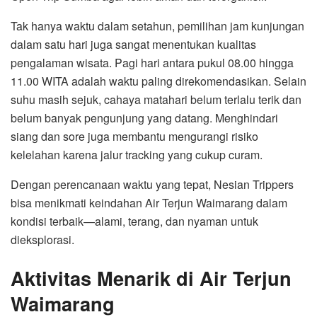
Tak hanya waktu dalam setahun, pemilihan jam kunjungan
dalam satu hari juga sangat menentukan kualitas
pengalaman wisata. Pagi hari antara pukul 08.00 hingga
11.00 WITA adalah waktu paling direkomendasikan. Selain
suhu masih sejuk, cahaya matahari belum terlalu terik dan
belum banyak pengunjung yang datang. Menghindari
siang dan sore juga membantu mengurangi risiko
kelelahan karena jalur tracking yang cukup curam.
Dengan perencanaan waktu yang tepat, Nesian Trippers
bisa menikmati keindahan Air Terjun Waimarang dalam
kondisi terbaik—alami, terang, dan nyaman untuk
dieksplorasi.
Aktivitas Menarik di Air Terjun
Waimarang