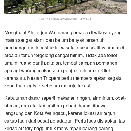
Fasilitas dan Akomodasi Terdekat
Mengingat Air Terjun Waimarang berada di wilayah yang
masih sangat alami dan belum banyak tersentuh
pembangunan infrastruktur wisata, maka fasilitas umum di
area air terjun tergolong sangat minim. Tidak ada toilet
umum, ruang ganti pakaian, tempat sampah permanen,
apalagi warung makan atau penjual minuman. Oleh
karena itu, Nesian Trippers perlu mempersiapkan segala
keperluan logistik sebelum menuju lokasi.
Kebutuhan dasar seperti makanan ringan, air minum, obat-
obatan, dan alat kebersihan pribadi harus dibawa
langsung dari Kota Waingapu, karena lokasi air terjun
cukup jauh dari pusat peradaban. Perlu juga disiapkan tas
kedap air (dry bag) untuk menyimpan barang-barang