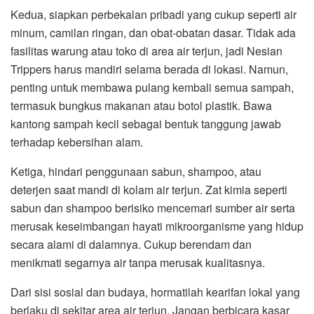
Kedua, siapkan perbekalan pribadi yang cukup seperti air
minum, camilan ringan, dan obat-obatan dasar. Tidak ada
fasilitas warung atau toko di area air terjun, jadi Nesian
Trippers harus mandiri selama berada di lokasi. Namun,
penting untuk membawa pulang kembali semua sampah,
termasuk bungkus makanan atau botol plastik. Bawa
kantong sampah kecil sebagai bentuk tanggung jawab
terhadap kebersihan alam.
Ketiga, hindari penggunaan sabun, shampoo, atau
deterjen saat mandi di kolam air terjun. Zat kimia seperti
sabun dan shampoo berisiko mencemari sumber air serta
merusak keseimbangan hayati mikroorganisme yang hidup
secara alami di dalamnya. Cukup berendam dan
menikmati segarnya air tanpa merusak kualitasnya.
Dari sisi sosial dan budaya, hormatilah kearifan lokal yang
berlaku di sekitar area air terjun. Jangan berbicara kasar