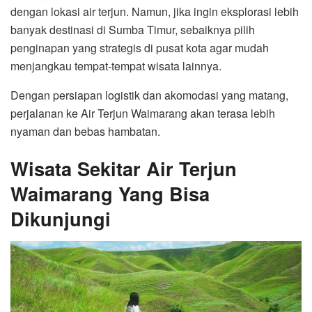
dengan lokasi air terjun. Namun, jika ingin eksplorasi lebih
banyak destinasi di Sumba Timur, sebaiknya pilih
penginapan yang strategis di pusat kota agar mudah
menjangkau tempat-tempat wisata lainnya.
Dengan persiapan logistik dan akomodasi yang matang,
perjalanan ke Air Terjun Waimarang akan terasa lebih
nyaman dan bebas hambatan.
Wisata Sekitar Air Terjun
Waimarang Yang Bisa
Dikunjungi