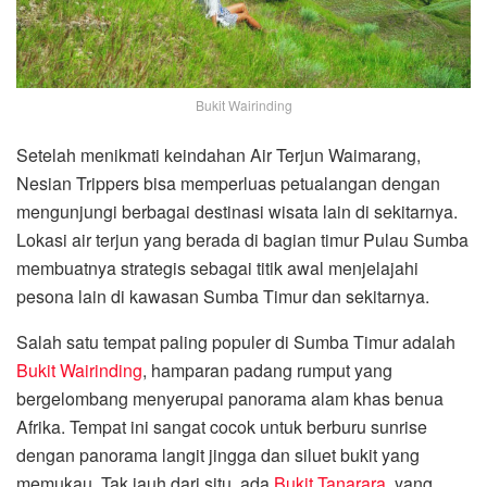
Bukit Wairinding
Setelah menikmati keindahan Air Terjun Waimarang,
Nesian Trippers bisa memperluas petualangan dengan
mengunjungi berbagai destinasi wisata lain di sekitarnya.
Lokasi air terjun yang berada di bagian timur Pulau Sumba
membuatnya strategis sebagai titik awal menjelajahi
pesona lain di kawasan Sumba Timur dan sekitarnya.
Salah satu tempat paling populer di Sumba Timur adalah
Bukit Wairinding
, hamparan padang rumput yang
bergelombang menyerupai panorama alam khas benua
Afrika. Tempat ini sangat cocok untuk berburu sunrise
dengan panorama langit jingga dan siluet bukit yang
memukau. Tak jauh dari situ, ada
Bukit Tanarara
, yang