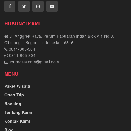
HUBUNGI KAMI
Jl. Anggrek Raya, Perum Pabuaran Indah Blok A.1 No:3,
Cibinong – Bogor – Indonesia. 16816
0811-805-304
0811-805-304
tournesia.com@gmail.com
MENU
Paket Wisata
Open Trip
Booking
Tentang Kami
Kontak Kami
Blog