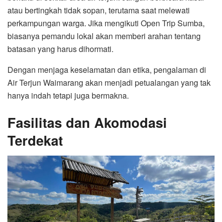
atau bertingkah tidak sopan, terutama saat melewati
perkampungan warga. Jika mengikuti Open Trip Sumba,
biasanya pemandu lokal akan memberi arahan tentang
batasan yang harus dihormati.
Dengan menjaga keselamatan dan etika, pengalaman di
Air Terjun Waimarang akan menjadi petualangan yang tak
hanya indah tetapi juga bermakna.
Fasilitas dan Akomodasi
Terdekat