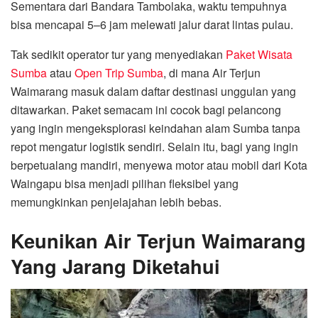
Sementara dari Bandara Tambolaka, waktu tempuhnya
bisa mencapai 5–6 jam melewati jalur darat lintas pulau.
Tak sedikit operator tur yang menyediakan
Paket Wisata
Sumba
atau
Open Trip Sumba
, di mana Air Terjun
Waimarang masuk dalam daftar destinasi unggulan yang
ditawarkan. Paket semacam ini cocok bagi pelancong
yang ingin mengeksplorasi keindahan alam Sumba tanpa
repot mengatur logistik sendiri. Selain itu, bagi yang ingin
berpetualang mandiri, menyewa motor atau mobil dari Kota
Waingapu bisa menjadi pilihan fleksibel yang
memungkinkan penjelajahan lebih bebas.
Keunikan Air Terjun Waimarang
Yang Jarang Diketahui