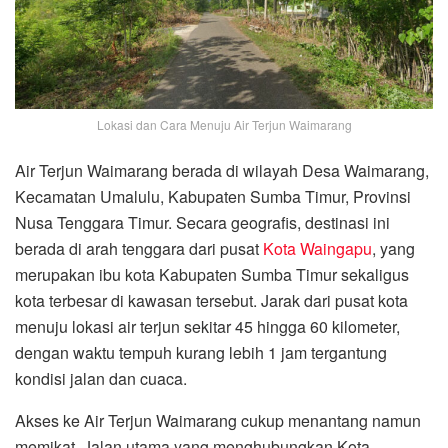
Lokasi dan Cara Menuju Air Terjun Waimarang
Air Terjun Waimarang berada di wilayah Desa Waimarang,
Kecamatan Umalulu, Kabupaten Sumba Timur, Provinsi
Nusa Tenggara Timur. Secara geografis, destinasi ini
berada di arah tenggara dari pusat
Kota Waingapu
, yang
merupakan ibu kota Kabupaten Sumba Timur sekaligus
kota terbesar di kawasan tersebut. Jarak dari pusat kota
menuju lokasi air terjun sekitar 45 hingga 60 kilometer,
dengan waktu tempuh kurang lebih 1 jam tergantung
kondisi jalan dan cuaca.
Akses ke Air Terjun Waimarang cukup menantang namun
memikat. Jalan utama yang menghubungkan Kota