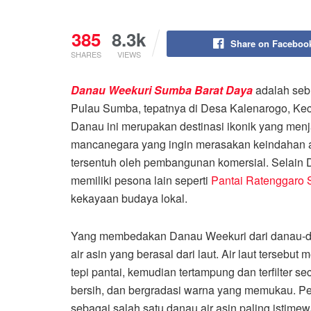
385
8.3k
Share on Faceboo
SHARES
VIEWS
Danau Weekuri Sumba Barat Daya
adalah seb
Pulau Sumba, tepatnya di Desa Kalenarogo, Ke
Danau ini merupakan destinasi ikonik yang menj
mancanegara yang ingin merasakan keindahan 
tersentuh oleh pembangunan komersial. Selain
memiliki pesona lain seperti
Pantai Ratenggaro
kekayaan budaya lokal.
Yang membedakan Danau Weekuri dari danau-dana
air asin yang berasal dari laut. Air laut tersebu
tepi pantai, kemudian tertampung dan terfilter s
bersih, dan bergradasi warna yang memukau. P
sebagai salah satu danau air asin paling istime