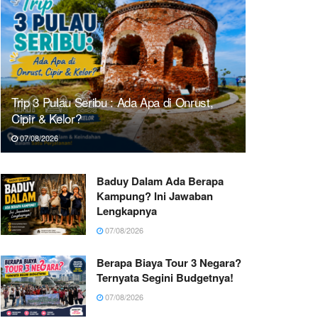
Trip 3 Pulau Seribu : Ada Apa di Onrust,
Cipir & Kelor?
07/08/2026
Baduy Dalam Ada Berapa
Kampung? Ini Jawaban
Lengkapnya
07/08/2026
Berapa Biaya Tour 3 Negara?
Ternyata Segini Budgetnya!
07/08/2026