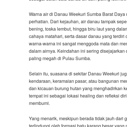
Warna air di Danau Weekuri Sumba Barat Daya m
perhatian. Dari kejauhan, air danau tampak sepe
bening, toska lembut, hingga biru laut yang dala
cahaya matahari, serta dasar danau yang terdiri d
warna-warna ini sangat menggoda mata dan mem
dalam airnya. Keindahan ini sering disejajarka
paling megah di Pulau Sumba.
Selain itu, suasana di sekitar Danau Weekuri ju
kendaraan, keramaian pasar, atau bangunan men
dan kicauan burung hutan yang menghadirkan k
tempat ini sebagai lokasi healing dan refleksi 
membumi.
Yang menarik, meskipun berada tidak jauh dari
terlindungi oleh formasi batu karang besar yang