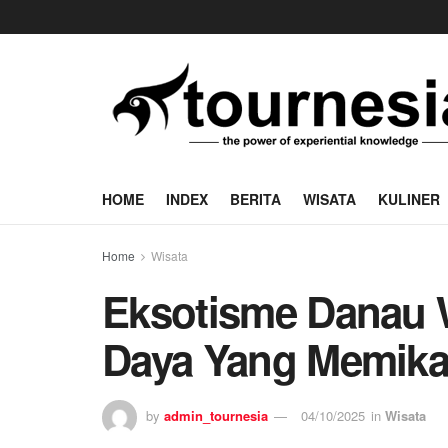
HOME
INDEX
BERITA
WISATA
KULINER
Home
Wisata
Eksotisme Danau 
Daya Yang Memikat
by
admin_tournesia
04/10/2025
in
Wisata