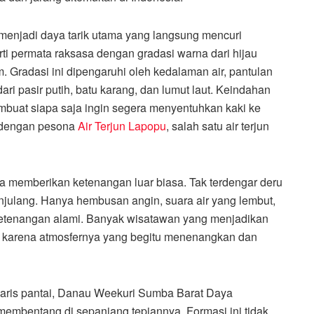
enjadi daya tarik utama yang langsung mencuri
rti permata raksasa dengan gradasi warna dari hijau
m. Gradasi ini dipengaruhi oleh kedalaman air, pantulan
ari pasir putih, batu karang, dan lumut laut. Keindahan
buat siapa saja ingin segera menyentuhkan kaki ke
n dengan pesona
Air Terjun Lapopu
, salah satu air terjun
ga memberikan ketenangan luar biasa. Tak terdengar deru
julang. Hanya hembusan angin, suara air yang lembut,
etenangan alami. Banyak wisatawan yang menjadikan
diri karena atmosfernya yang begitu menenangkan dan
 garis pantai, Danau Weekuri Sumba Barat Daya
 membentang di sepanjang tepiannya. Formasi ini tidak