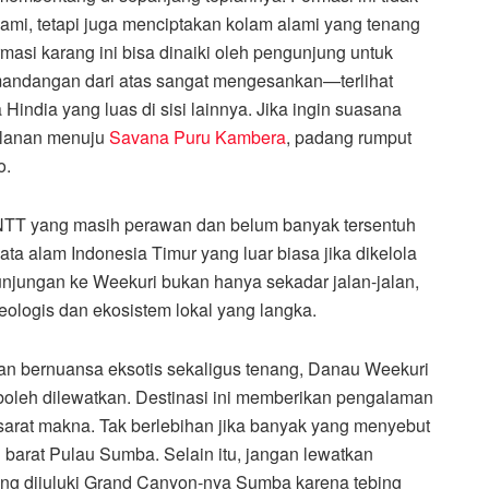
mi, tetapi juga menciptakan kolam alami yang tenang
rmasi karang ini bisa dinaiki oleh pengunjung untuk
mandangan dari atas sangat mengesankan—terlihat
 Hindia yang luas di sisi lainnya. Jika ingin suasana
jalanan menuju
Savana Puru Kambera
, padang rumput
o.
 NTT yang masih perawan dan belum banyak tersentuh
ta alam Indonesia Timur yang luar biasa jika dikelola
kunjungan ke Weekuri bukan hanya sekadar jalan-jalan,
geologis dan ekosistem lokal yang langka.
an bernuansa eksotis sekaligus tenang, Danau Weekuri
boleh dilewatkan. Destinasi ini memberikan pengalaman
 sarat makna. Tak berlebihan jika banyak yang menyebut
 barat Pulau Sumba. Selain itu, jangan lewatkan
ang dijuluki Grand Canyon-nya Sumba karena tebing