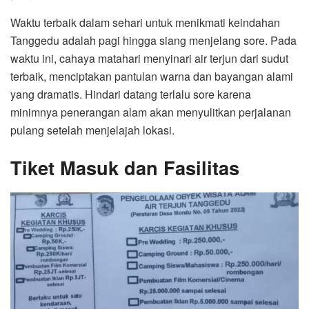
Waktu terbaik dalam sehari untuk menikmati keindahan
Tanggedu adalah pagi hingga siang menjelang sore. Pada
waktu ini, cahaya matahari menyinari air terjun dari sudut
terbaik, menciptakan pantulan warna dan bayangan alami
yang dramatis. Hindari datang terlalu sore karena
minimnya penerangan alam akan menyulitkan perjalanan
pulang setelah menjelajah lokasi.
Tiket Masuk dan Fasilitas