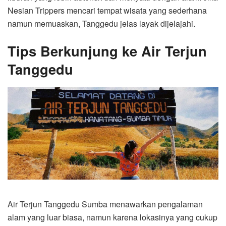
Nesian Trippers mencari tempat wisata yang sederhana
namun memuaskan, Tanggedu jelas layak dijelajahi.
Tips Berkunjung ke Air Terjun
Tanggedu
Air Terjun Tanggedu Sumba menawarkan pengalaman
alam yang luar biasa, namun karena lokasinya yang cukup