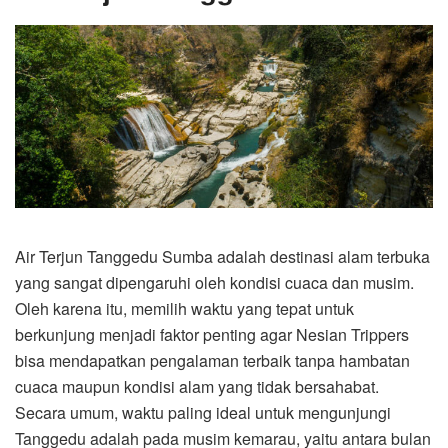
Air Terjun Tanggedu Sumba adalah destinasi alam terbuka
yang sangat dipengaruhi oleh kondisi cuaca dan musim.
Oleh karena itu, memilih waktu yang tepat untuk
berkunjung menjadi faktor penting agar Nesian Trippers
bisa mendapatkan pengalaman terbaik tanpa hambatan
cuaca maupun kondisi alam yang tidak bersahabat.
Secara umum, waktu paling ideal untuk mengunjungi
Tanggedu adalah pada musim kemarau, yaitu antara bulan