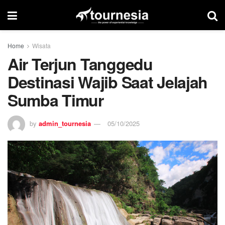
Home
Wisata
Air Terjun Tanggedu
Destinasi Wajib Saat Jelajah
Sumba Timur
by
admin_tournesia
05/10/2025