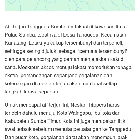
Air Terjun Tanggedu Sumba berlokasi di kawasan timur
Pulau Sumba, tepatnya di Desa Tanggedu, Kecamatan
Kanatang. Letaknya cukup tersembunyi dan terpencil,
sehingga sering dijuluki sebagai “permata tersembunyi”
oleh para pelancong yang pernah menjejakkan kaki di
sana. Meskipun akses menuju lokasi memerlukan tenaga
ekstra, pemandangan sepanjang perjalanan dan
ketenangan di area air terjun akan membuat setiap
langkah terasa sepadan.
Untuk mencapai air terjun ini, Nesian Trippers harus
terlebih dahulu menuju Kota Waingapu, ibu kota dari
Kabupaten Sumba Timur. Kota ini juga merupakan titik
awal terbaik sebelum memulai petualangan ke Tanggedu.
Dari pusat kota, perjalanan darat akan menempuh jarak