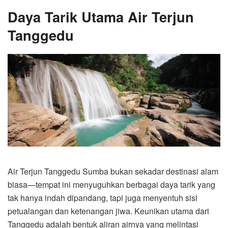
Daya Tarik Utama Air Terjun
Tanggedu
Air Terjun Tanggedu Sumba bukan sekadar destinasi alam
biasa—tempat ini menyuguhkan berbagai daya tarik yang
tak hanya indah dipandang, tapi juga menyentuh sisi
petualangan dan ketenangan jiwa. Keunikan utama dari
Tanggedu adalah bentuk aliran airnya yang melintasi