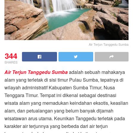
Air Terjun Tanggedu Sumba
344
SHARES
Air Terjun Tanggedu Sumba
adalah sebuah mahakarya
alam yang terletak di sisi timur Pulau Sumba, tepatnya di
wilayah administratif Kabupaten Sumba Timur, Nusa
Tenggara Timur. Tempat ini dikenal sebagai destinasi
wisata alam yang memadukan keindahan eksotis, keaslian
alam, dan petualangan yang belum banyak dijamah
wisatawan arus utama. Keunikan Tanggedu terletak pada
karakter air terjunnya yang berbeda dari air terjun