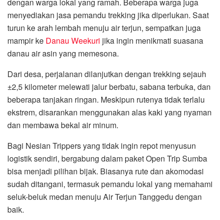
dengan warga lokal yang ramah. Beberapa warga juga
menyediakan jasa pemandu trekking jika diperlukan. Saat
turun ke arah lembah menuju air terjun, sempatkan juga
mampir ke
Danau Weekuri
jika ingin menikmati suasana
danau air asin yang memesona.
Dari desa, perjalanan dilanjutkan dengan trekking sejauh
±2,5 kilometer melewati jalur berbatu, sabana terbuka, dan
beberapa tanjakan ringan. Meskipun rutenya tidak terlalu
ekstrem, disarankan menggunakan alas kaki yang nyaman
dan membawa bekal air minum.
Bagi Nesian Trippers yang tidak ingin repot menyusun
logistik sendiri, bergabung dalam paket Open Trip Sumba
bisa menjadi pilihan bijak. Biasanya rute dan akomodasi
sudah ditangani, termasuk pemandu lokal yang memahami
seluk-beluk medan menuju Air Terjun Tanggedu dengan
baik.