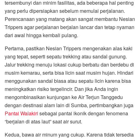
tersembunyi dan minim fasilitas, ada beberapa hal penting
yang perlu dipersiapkan sebelum memulai perjalanan.
Perencanaan yang matang akan sangat membantu Nesian
Trippers agar perjalanan berjalan lancar dan tetap nyaman
dari awal hingga kembali pulang.
Pertama, pastikan Nesian Trippers mengenakan alas kaki
yang tepat, seperti sepatu trekking atau sandal gunung.
Jalur trekking menuju lokasi cukup berbatu dan berdebu di
musim kemarau, serta bisa licin saat musim hujan. Hindari
menggunakan sandal biasa atau sepatu licin karena bisa
meningkatkan risiko tergelincir. Dan jika Anda ingin
mengombinasikan kunjungan ke Air Terjun Tanggedu
dengan destinasi alam lain di Sumba, pertimbangkan juga
Pantai Walakiri
sebagai pantai ikonik dengan fenomena
“berjalan di atas laut” saat air surut.
Kedua, bawa air minum yang cukup. Karena tidak tersedia