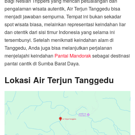
Bagi Nesian Trippers yang mencari petualangan dan
pengalaman wisata autentik, Air Terjun Tanggedu bisa
menjadi jawaban sempurna. Tempat ini bukan sekadar
spot wisata biasa, melainkan representasi keindahan liar
dan otentik dari sisi timur Indonesia yang selama ini
tersembunyi. Setelah menikmati keindahan alam di
Tanggedu, Anda juga bisa melanjutkan perjalanan
menjelajahi keindahan
Pantai Mandorak
sebagai destinasi
pantai cantik di Sumba Barat Daya.
Lokasi Air Terjun Tanggedu