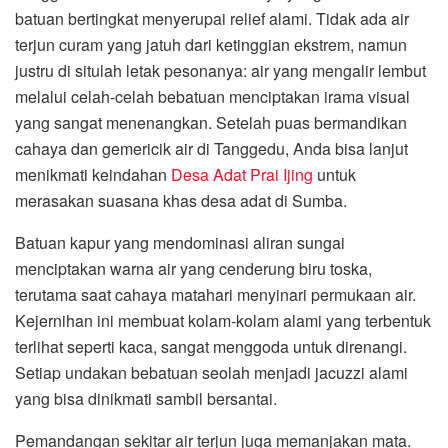
batuan bertingkat menyerupai relief alami. Tidak ada air
terjun curam yang jatuh dari ketinggian ekstrem, namun
justru di situlah letak pesonanya: air yang mengalir lembut
melalui celah-celah bebatuan menciptakan irama visual
yang sangat menenangkan. Setelah puas bermandikan
cahaya dan gemericik air di Tanggedu, Anda bisa lanjut
menikmati keindahan
Desa Adat Prai Ijing
untuk
merasakan suasana khas desa adat di Sumba.
Batuan kapur yang mendominasi aliran sungai
menciptakan warna air yang cenderung biru toska,
terutama saat cahaya matahari menyinari permukaan air.
Kejernihan ini membuat kolam-kolam alami yang terbentuk
terlihat seperti kaca, sangat menggoda untuk direnangi.
Setiap undakan bebatuan seolah menjadi jacuzzi alami
yang bisa dinikmati sambil bersantai.
Pemandangan sekitar air terjun juga memanjakan mata.