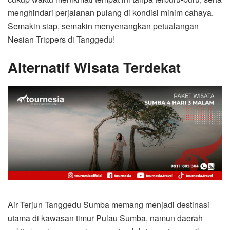
menghindari perjalanan pulang di kondisi minim cahaya.
Semakin siap, semakin menyenangkan petualangan
Nesian Trippers di Tanggedu!
Alternatif Wisata Terdekat
Air Terjun Tanggedu Sumba memang menjadi destinasi
utama di kawasan timur Pulau Sumba, namun daerah