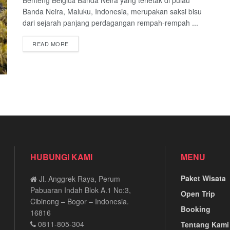
Benteng Belgica Banda Neira yang terletak di pulau
Banda Neira, Maluku, Indonesia, merupakan saksi bisu
dari sejarah panjang perdagangan rempah-rempah ...
READ MORE
HUBUNGI KAMI
MENU
Paket Wisata
Jl. Anggrek Raya, Perum
Pabuaran Indah Blok A.1 No:3,
Open Trip
Cibinong – Bogor – Indonesia.
Booking
16816
0811-805-304
Tentang Kami