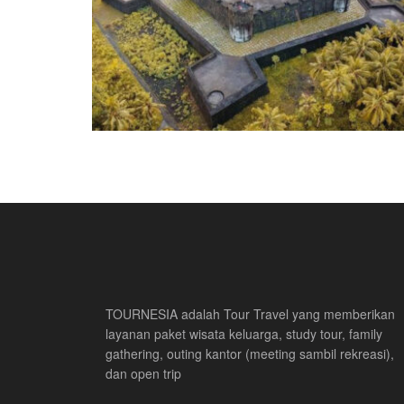
TOURNESIA adalah Tour Travel yang memberikan
layanan paket wisata keluarga, study tour, family
gathering, outing kantor (meeting sambil rekreasi),
dan open trip