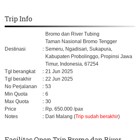
Trip Info
Bromo dan River Tubing
Taman Nasional Bromo Tengger
Destinasi
:
Semeru, Ngadisari, Sukapura,
Kabupaten Probolinggo,
Propinsi Jawa
Timur,
Indonesia,
67254
Tgl berangkat
:
21 Jun 2025
Tgl berakhir
:
22 Jun 2025
No Perjalanan
:
53
Min Quota
:
6
Max Quota
:
30
Price
:
Rp.
650.000
/pax
Notes
:
Dari Malang (
Trip sudah berakhir
)
Fasilitas Open Trip Bromo dan River