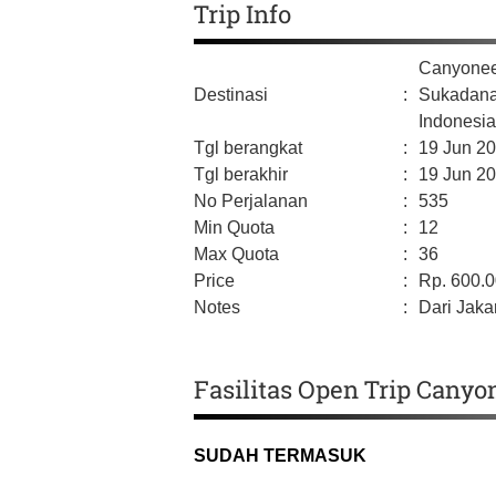
Trip Info
Canyonee
Destinasi
:
Sukadan
Indonesi
Tgl berangkat
:
19 Jun 2
Tgl berakhir
:
19 Jun 2
No Perjalanan
:
535
Min Quota
:
12
Max Quota
:
36
Price
:
Rp.
600.
Notes
:
Dari Jakar
Fasilitas Open Trip Cany
SUDAH TERMASUK