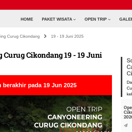
HOME
PAKET WISATA
OPEN TRIP
GALE
ing Curug Cikondang
19 - 19 Juni 2025
 Curug Cikondang 19 - 19 Juni
S
C
C
Da
 berakhir pada 19 Jun 2025
Cu
ke
Ope
Cik
202