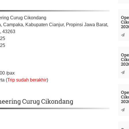
Ope
ring Curug Cikondang
Cik
a, Campaka,
Kabupaten Cianjur,
Propinsi Jawa Barat,
202
a,
43263
025
025
Ope
Cik
202
000
/pax
ta (
Trip sudah berakhir
)
Ope
Cik
oneering Curug Cikondang
202