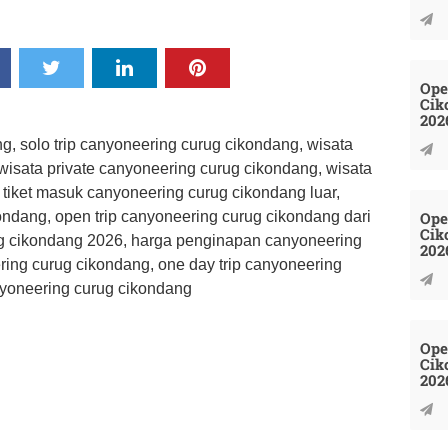
Ope
Cik
202
g, solo trip canyoneering curug cikondang, wisata
wisata private canyoneering curug cikondang, wisata
tiket masuk canyoneering curug cikondang luar,
Ope
ondang, open trip canyoneering curug cikondang dari
Cik
ug cikondang 2026, harga penginapan canyoneering
202
ering curug cikondang, one day trip canyoneering
nyoneering curug cikondang
Ope
Cik
202