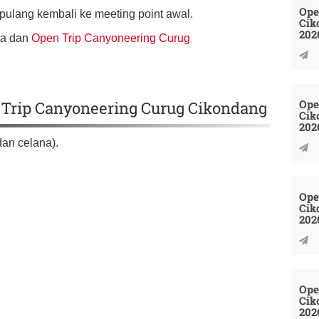
Ope
 pulang kembali ke meeting point awal.
Cik
202
ta dan
Open Trip Canyoneering Curug
Ope
Trip Canyoneering Curug Cikondang
Cik
202
dan celana).
Ope
Cik
202
Ope
Cik
202