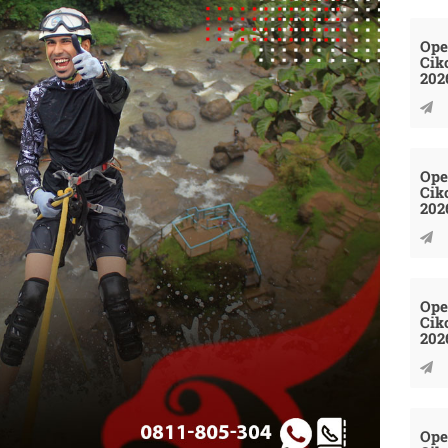
Ope
Cik
202
Ope
Cik
202
Ope
Cik
202
Ope