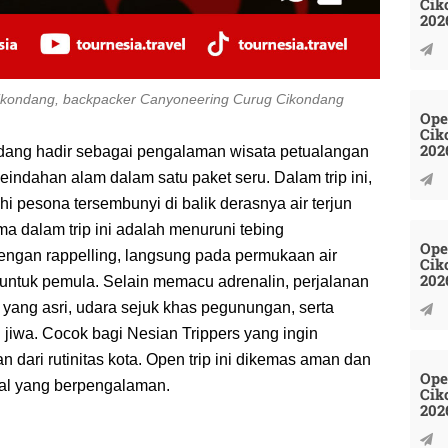
Cik
202
Cikondang, backpacker Canyoneering Curug Cikondang
Ope
Cik
202
dang hadir sebagai pengalaman wisata petualangan
ndahan alam dalam satu paket seru. Dalam trip ini,
i pesona tersembunyi di balik derasnya air terjun
 dalam trip ini adalah menuruni tebing
Ope
engan rappelling, langsung pada permukaan air
Cik
202
untuk pemula. Selain memacu adrenalin, perjalanan
yang asri, udara sejuk khas pegunungan, serta
jiwa. Cocok bagi Nesian Trippers yang ingin
 dari rutinitas kota. Open trip ini dikemas aman dan
Ope
onal yang berpengalaman.
Cik
202