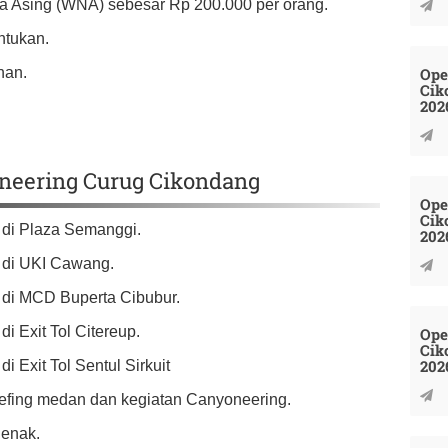
 Asing (WNA) sebesar Rp 200.000 per orang.
ntukan.
Ope
nan.
Cik
202
oneering Curug Cikondang
Ope
Cik
t di Plaza Semanggi.
202
t di UKI Cawang.
t di MCD Buperta Cibubur.
di Exit Tol Citereup.
Ope
Cik
202
di Exit Tol Sentul Sirkuit
riefing medan dan kegiatan Canyoneering.
jenak.