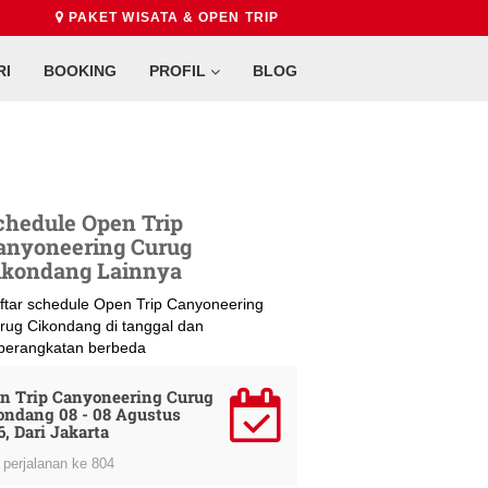
PAKET WISATA & OPEN TRIP
RI
BOOKING
PROFIL
BLOG
chedule Open Trip
anyoneering Curug
ikondang Lainnya
ftar schedule Open Trip Canyoneering
rug Cikondang di tanggal dan
berangkatan berbeda
n Trip Canyoneering Curug
ondang 08 - 08 Agustus
6, Dari Jakarta
perjalanan ke 804