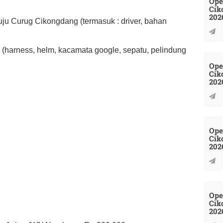
Ope
Cik
202
uju Curug Cikongdang (termasuk : driver, bahan
(harness, helm, kacamata google, sepatu, pelindung
Ope
Cik
202
Ope
Cik
202
Ope
Cik
202