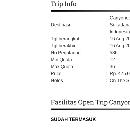
Trip Info
Canyonee
Destinasi
:
Sukadan
Indonesi
Tgl berangkat
:
16 Aug 2
Tgl berakhir
:
16 Aug 2
No Perjalanan
:
586
Min Quota
:
12
Max Quota
:
36
Price
:
Rp.
475.
Notes
:
On The Sp
Fasilitas Open Trip Cany
SUDAH TERMASUK