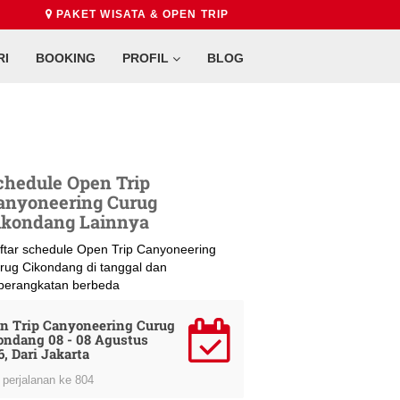
PAKET WISATA & OPEN TRIP
RI
BOOKING
PROFIL
BLOG
chedule Open Trip
anyoneering Curug
ikondang Lainnya
ftar schedule Open Trip Canyoneering
rug Cikondang di tanggal dan
berangkatan berbeda
n Trip Canyoneering Curug
ondang 08 - 08 Agustus
6, Dari Jakarta
perjalanan ke 804