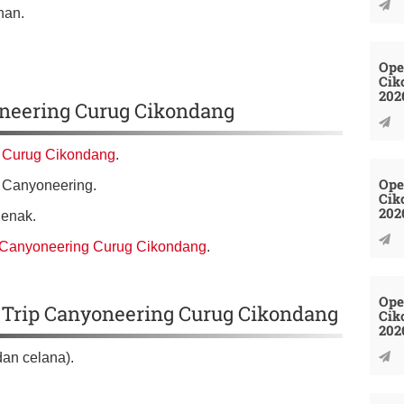
nan.
Ope
Cik
202
oneering Curug Cikondang
i
Curug Cikondang
.
Ope
n Canyoneering.
Cik
202
jenak.
 Canyoneering Curug Cikondang
.
Ope
Trip Canyoneering Curug Cikondang
Cik
202
dan celana).