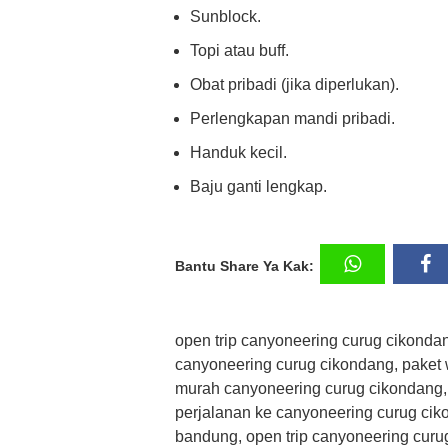
Sunblock.
Topi atau buff.
Obat pribadi (jika diperlukan).
Perlengkapan mandi pribadi.
Handuk kecil.
Baju ganti lengkap.
Bantu Share Ya Kak:
open trip canyoneering curug cikondan
canyoneering curug cikondang, paket 
murah canyoneering curug cikondang, 
perjalanan ke canyoneering curug cik
bandung, open trip canyoneering cur