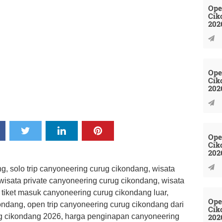
Ope
Cik
202
Ope
Cik
202
Ope
Cik
202
g, solo trip canyoneering curug cikondang, wisata
wisata private canyoneering curug cikondang, wisata
tiket masuk canyoneering curug cikondang luar,
Ope
ondang, open trip canyoneering curug cikondang dari
Cik
202
ug cikondang 2026, harga penginapan canyoneering