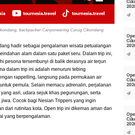
Cik
202
Cikondang, backpacker Canyoneering Curug Cikondang
Ope
Cik
202
dang hadir sebagai pengalaman wisata petualangan
ndahan alam dalam satu paket seru. Dalam trip ini,
i pesona tersembunyi di balik derasnya air terjun
 dalam trip ini adalah menuruni tebing
Ope
engan rappelling, langsung pada permukaan air
Cik
202
untuk pemula. Selain memacu adrenalin, perjalanan
yang asri, udara sejuk khas pegunungan, serta
jiwa. Cocok bagi Nesian Trippers yang ingin
 dari rutinitas kota. Open trip ini dikemas aman dan
Ope
onal yang berpengalaman.
Cik
202