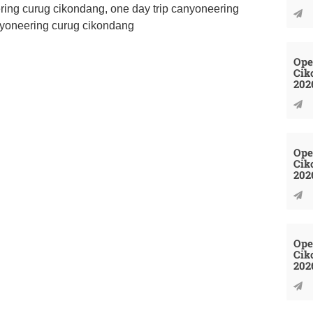
ering curug cikondang, one day trip canyoneering
nyoneering curug cikondang
Ope
Cik
202
Ope
Cik
202
Ope
Cik
202