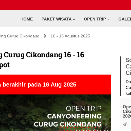
HOME
PAKET WISATA
OPEN TRIP
GALE
ing Curug Cikondang
16 - 16 Agustus 2025
 Curug Cikondang 16 - 16
S
pot
C
C
Da
 berakhir pada 16 Aug 2025
Cu
ke
Ope
Cik
202