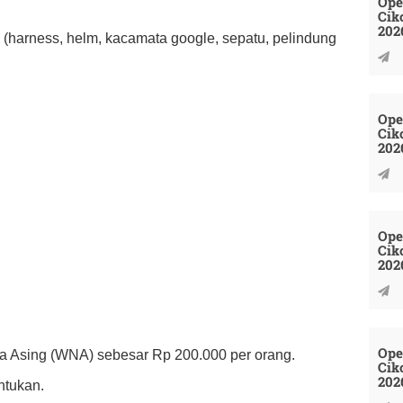
Ope
Cik
202
(harness, helm, kacamata google, sepatu, pelindung
Ope
Cik
202
Ope
Cik
202
Ope
 Asing (WNA) sebesar Rp 200.000 per orang.
Cik
202
ntukan.