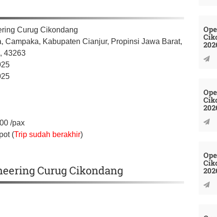
Ope
ring Curug Cikondang
Cik
a, Campaka,
Kabupaten Cianjur,
Propinsi Jawa Barat,
202
a,
43263
025
025
Ope
Cik
202
000
/pax
ot (
Trip sudah berakhir
)
Ope
Cik
oneering Curug Cikondang
202