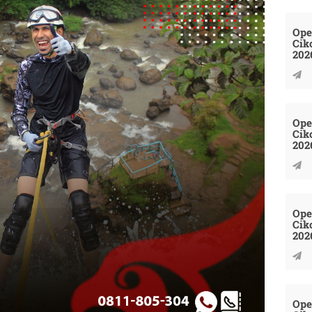
Ope
Cik
202
Ope
Cik
202
Ope
Cik
202
Ope