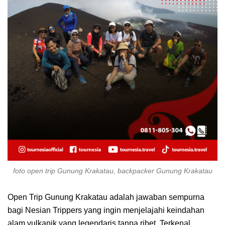
foto open trip Gunung Krakatau, backpacker Gunung Krakatau
Open Trip Gunung Krakatau adalah jawaban sempurna
bagi Nesian Trippers yang ingin menjelajahi keindahan
alam vulkanik yang legendaris tanpa ribet. Terkenal