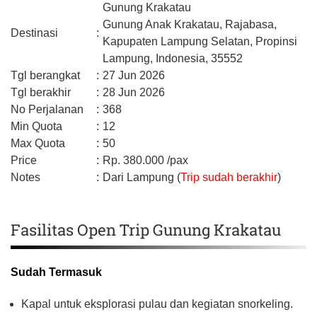
Gunung Krakatau
Gunung Anak Krakatau, Rajabasa,
Destinasi
:
Kapupaten Lampung Selatan,
Propinsi
Lampung,
Indonesia,
35552
Tgl berangkat
:
27 Jun 2026
Tgl berakhir
:
28 Jun 2026
No Perjalanan
:
368
Min Quota
:
12
Max Quota
:
50
Price
:
Rp.
380.000
/pax
Notes
:
Dari Lampung (
Trip sudah berakhir
)
Fasilitas Open Trip Gunung Krakatau
Sudah Termasuk
Kapal untuk eksplorasi pulau dan kegiatan snorkeling.