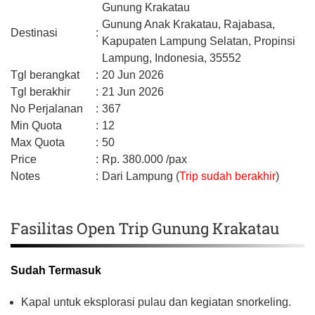
Gunung Krakatau
Gunung Anak Krakatau, Rajabasa,
Destinasi
:
Kapupaten Lampung Selatan,
Propinsi
Lampung,
Indonesia,
35552
Tgl berangkat
:
20 Jun 2026
Tgl berakhir
:
21 Jun 2026
No Perjalanan
:
367
Min Quota
:
12
Max Quota
:
50
Price
:
Rp.
380.000
/pax
Notes
:
Dari Lampung (
Trip sudah berakhir
)
Fasilitas Open Trip Gunung Krakatau
Sudah Termasuk
Kapal untuk eksplorasi pulau dan kegiatan snorkeling.