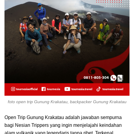
foto open trip Gunung Krakatau, backpacker Gunung Krakatau
Open Trip Gunung Krakatau adalah jawaban sempurna
bagi Nesian Trippers yang ingin menjelajahi keindahan
alam vulkanik yang legendaris tanpa ribet. Terkenal