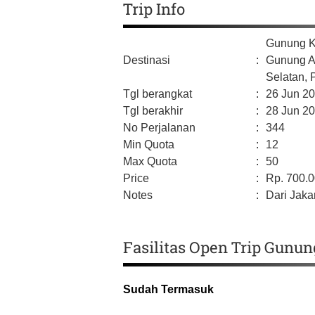
Trip Info
Gunung K
Destinasi
:
Gunung A
Selatan,
Tgl berangkat
:
26 Jun 2
Tgl berakhir
:
28 Jun 2
No Perjalanan
:
344
Min Quota
:
12
Max Quota
:
50
Price
:
Rp.
700.
Notes
:
Dari Jaka
Fasilitas Open Trip Gunun
Sudah Termasuk