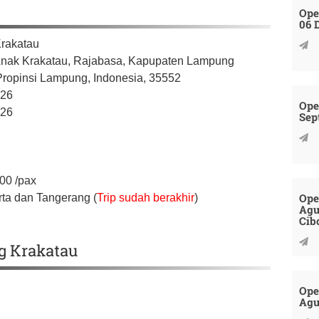
Ope
06 
rakatau
nak Krakatau, Rajabasa,
Kapupaten Lampung
Propinsi Lampung,
Indonesia,
35552
026
Ope
026
Sep
000
/pax
Ope
rta dan Tangerang (
Trip sudah berakhir
)
Agu
Cib
g Krakatau
Ope
Agu