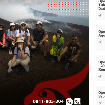
Ope
Tub
Dar
Ope
Agu
Ope
- 2
Ken
Ope
Sep