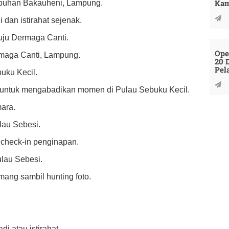
Kam
labuhan Bakauheni, Lampung.
 dan istirahat sejenak.
uju Dermaga Canti.
Ope
rmaga Canti, Lampung.
20 
Pel
uku Kecil.
to untuk mengabadikan momen di Pulau Sebuku Kecil.
mara.
ulau Sebesi.
 check-in penginapan.
ulau Sebesi.
ang sambil hunting foto.
di atau istirahat.