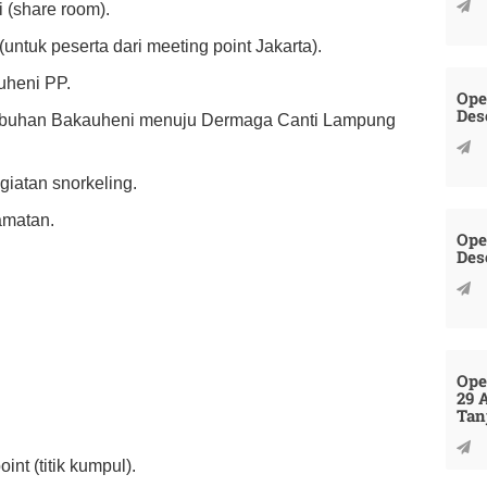
 (share room).
untuk peserta dari meeting point Jakarta).
auheni PP.
Ope
Des
Pelabuhan Bakauheni menuju Dermaga Canti Lampung
giatan snorkeling.
amatan.
Ope
Des
Ope
29 
Tan
nt (titik kumpul).