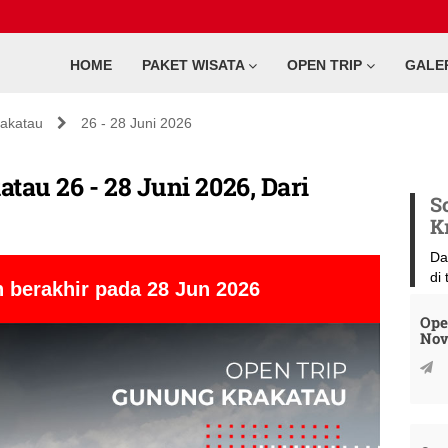
HOME
PAKET WISATA
OPEN TRIP
GALE
akatau
26 - 28 Juni 2026
tau 26 - 28 Juni 2026, Dari
S
K
Da
di
 berakhir pada 28 Jun 2026
Ope
Nov