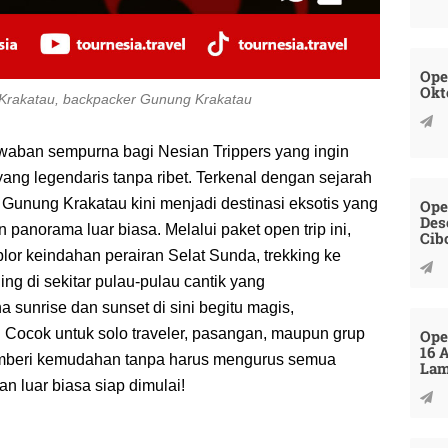
Ope
Okt
 Krakatau, backpacker Gunung Krakatau
waban sempurna bagi Nesian Trippers yang ingin
ang legendaris tanpa ribet. Terkenal dengan sejarah
unung Krakatau kini menjadi destinasi eksotis yang
Ope
Des
anorama luar biasa. Melalui paket open trip ini,
Cib
lor keindahan perairan Selat Sunda, trekking ke
ng di sekitar pulau-pulau cantik yang
a sunrise dan sunset di sini begitu magis,
 Cocok untuk solo traveler, pasangan, maupun grup
Ope
16 
emberi kemudahan tanpa harus mengurus semua
La
an luar biasa siap dimulai!