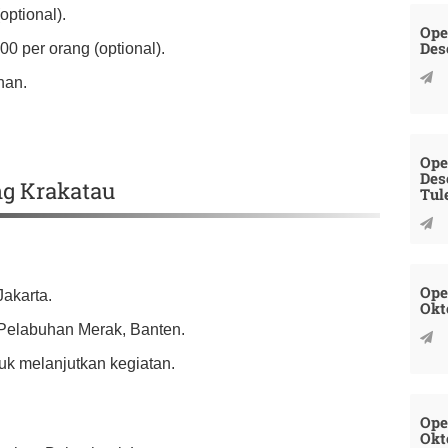
ptional).
Ope
Des
00 per orang (optional).
nan.
Ope
Des
ng Krakatau
Tul
Ope
Jakarta.
Okt
 Pelabuhan Merak, Banten.
uk melanjutkan kegiatan.
Ope
Okt