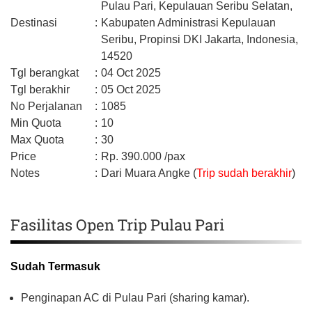
Pulau Pari, Kepulauan Seribu Selatan,
Destinasi
:
Kabupaten Administrasi Kepulauan
Seribu,
Propinsi DKI Jakarta,
Indonesia,
14520
Tgl berangkat
:
04 Oct 2025
Tgl berakhir
:
05 Oct 2025
No Perjalanan
:
1085
Min Quota
:
10
Max Quota
:
30
Price
:
Rp.
390.000
/pax
Notes
:
Dari Muara Angke (
Trip sudah berakhir
)
Fasilitas Open Trip Pulau Pari
Sudah Termasuk
Penginapan AC di Pulau Pari (sharing kamar).