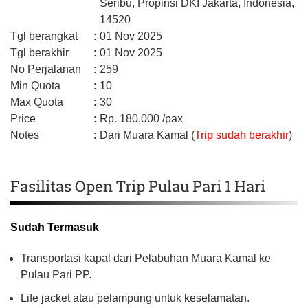
Seribu,
Propinsi DKI Jakarta,
Indonesia,
14520
Tgl berangkat
:
01 Nov 2025
Tgl berakhir
:
01 Nov 2025
No Perjalanan
:
259
Min Quota
:
10
Max Quota
:
30
Price
:
Rp.
180.000
/pax
Notes
:
Dari Muara Kamal (
Trip sudah berakhir
)
Fasilitas Open Trip Pulau Pari 1 Hari
Sudah Termasuk
Transportasi kapal dari Pelabuhan Muara Kamal ke
Pulau Pari PP.
Life jacket atau pelampung untuk keselamatan.