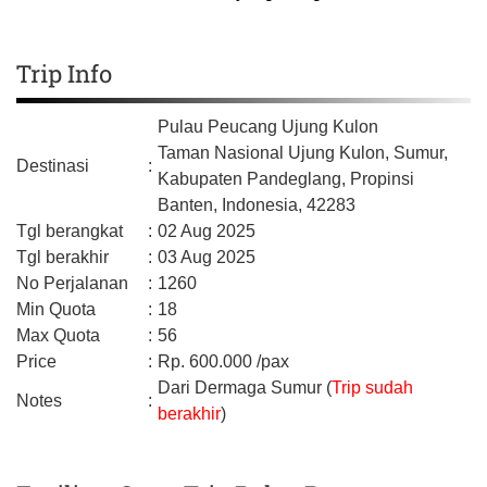
Trip Info
Pulau Peucang Ujung Kulon
Taman Nasional Ujung Kulon, Sumur,
Destinasi
:
Kabupaten Pandeglang,
Propinsi
Banten,
Indonesia,
42283
Tgl berangkat
:
02 Aug 2025
Tgl berakhir
:
03 Aug 2025
No Perjalanan
:
1260
Min Quota
:
18
Max Quota
:
56
Price
:
Rp.
600.000
/pax
Dari Dermaga Sumur (
Trip sudah
Notes
:
berakhir
)