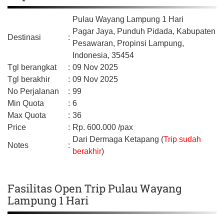
Pulau Wayang Lampung 1 Hari
Pagar Jaya, Punduh Pidada,
Kabupaten
Destinasi
:
Pesawaran,
Propinsi Lampung,
Indonesia,
35454
Tgl berangkat
:
09 Nov 2025
Tgl berakhir
:
09 Nov 2025
No Perjalanan
:
99
Min Quota
:
6
Max Quota
:
36
Price
:
Rp.
600.000
/pax
Dari Dermaga Ketapang (
Trip sudah
Notes
:
berakhir
)
Fasilitas Open Trip Pulau Wayang
Lampung 1 Hari