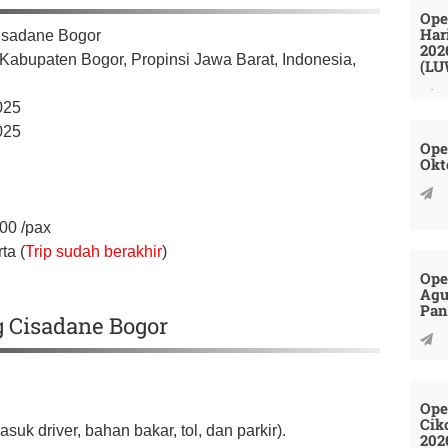
Ope
Har
isadane Bogor
202
Kabupaten Bogor,
Propinsi Jawa Barat,
Indonesia,
(LU
025
025
Ope
Okt
000
/pax
ta (
Trip sudah berakhir
)
Ope
Agu
Pan
g Cisadane Bogor
Ope
Cik
uk driver, bahan bakar, tol, dan parkir).
202