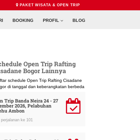
PAKET WISATA & OPEN TRIP
RI
BOOKING
PROFIL
BLOG
chedule Open Trip Rafting
isadane Bogor Lainnya
ftar schedule Open Trip Rafting Cisadane
gor di tanggal dan keberangkatan berbeda
n Trip Banda Neira 24 - 27
ember 2026, Pelabuhan
ehu Ambon
perjalanan ke 101