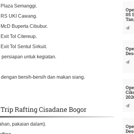
t Plaza Semanggi.
Ope
05 
nt RS UKI Cawang.
Tan
t McD Buperta Cibubur.
Exit Tol Citereup.
Exit Tol Sentul Sirkuit.
Ope
Des
n persiapan untuk kegiatan.
an dengan bersih-bersih dan makan siang.
Ope
Cik
202
Trip Rafting Cisadane Bogor
ahan, pakaian dalam).
Ope
Des