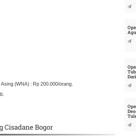
Ope
Agu
Ope
Tub
Dar
Asing (WNA) : Rp 200.000/orang.
i.
Ope
Des
Tul
ng Cisadane Bogor