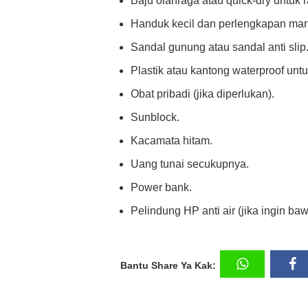
Baju olahraga atau quick-dry untuk ra
Handuk kecil dan perlengkapan man
Sandal gunung atau sandal anti slip
Plastik atau kantong waterproof unt
Obat pribadi (jika diperlukan).
Sunblock.
Kacamata hitam.
Uang tunai secukupnya.
Power bank.
Pelindung HP anti air (jika ingin ba
Bantu Share Ya Kak: