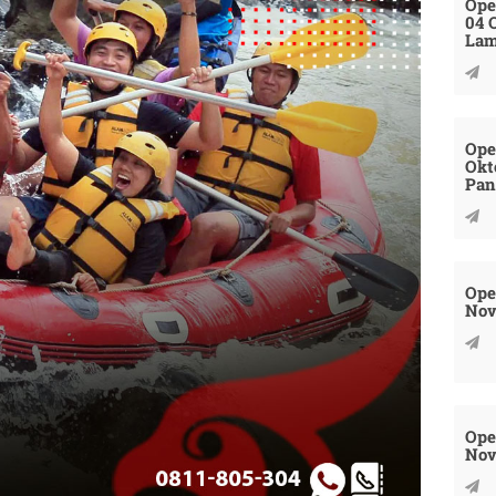
Ope
04 
La
Ope
Okt
Pan
Ope
Nov
Ope
Nov