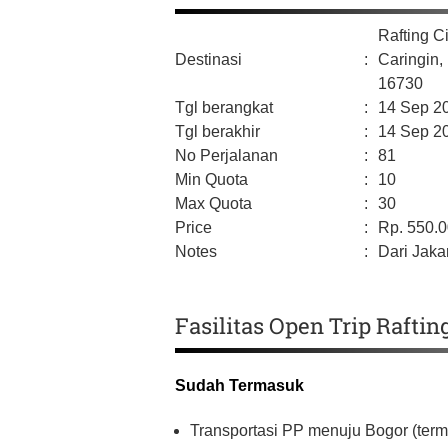
Rafting C
Destinasi
:
Caringin,
16730
Tgl berangkat
:
14 Sep 2
Tgl berakhir
:
14 Sep 2
No Perjalanan
:
81
Min Quota
:
10
Max Quota
:
30
Price
:
Rp.
550.
Notes
:
Dari Jakar
Fasilitas Open Trip Raftin
Sudah Termasuk
Transportasi PP menuju Bogor (termas