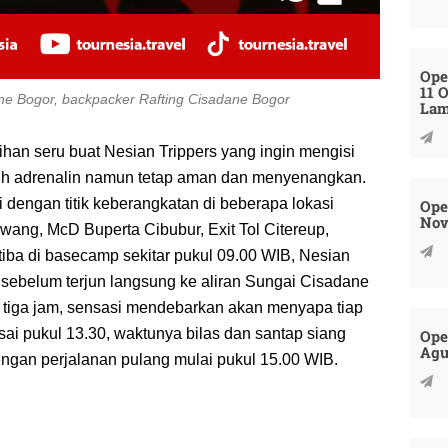
Ope
11 
dane Bogor, backpacker Rafting Cisadane Bogor
La
ihan seru buat Nesian Trippers yang ingin mengisi
h adrenalin namun tetap aman dan menyenangkan.
i dengan titik keberangkatan di beberapa lokasi
Ope
Nov
wang, McD Buperta Cibubur, Exit Tol Citereup,
h tiba di basecamp sekitar pukul 09.00 WIB, Nesian
 sebelum terjun langsung ke aliran Sungai Cisadane
 tiga jam, sensasi mendebarkan akan menyapa tiap
lesai pukul 13.30, waktunya bilas dan santap siang
Ope
Agu
ngan perjalanan pulang mulai pukul 15.00 WIB.