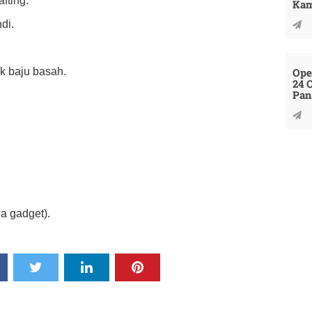
fting.
Kam
di.
.
Ope
uk baju basah.
24 
Pan
wa gadget).