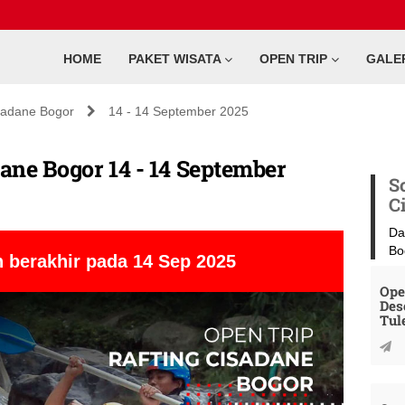
HOME
PAKET WISATA
OPEN TRIP
GALE
sadane Bogor
14 - 14 September 2025
ane Bogor 14 - 14 September
S
C
Da
Bo
 berakhir pada 14 Sep 2025
Ope
Des
Tul