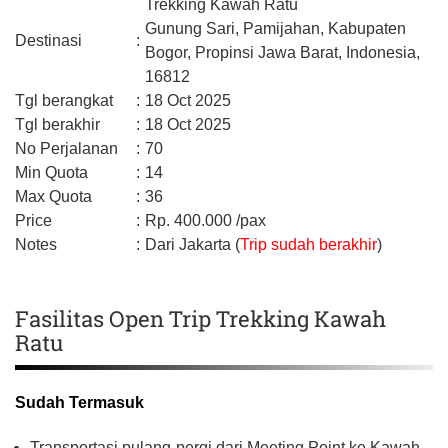
Trekking Kawah Ratu
Gunung Sari, Pamijahan,
Kabupaten
Destinasi
:
Bogor,
Propinsi Jawa Barat,
Indonesia,
16812
Tgl berangkat
:
18 Oct 2025
Tgl berakhir
:
18 Oct 2025
No Perjalanan
:
70
Min Quota
:
14
Max Quota
:
36
Price
:
Rp.
400.000
/pax
Notes
:
Dari Jakarta (
Trip sudah berakhir
)
Fasilitas Open Trip Trekking Kawah
Ratu
Sudah Termasuk
Transportasi pulang-pergi dari Meeting Point ke Kawah