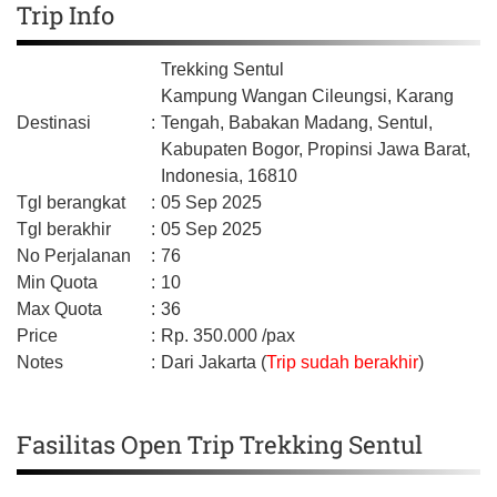
Trip Info
Trekking Sentul
Kampung Wangan Cileungsi, Karang
Destinasi
:
Tengah, Babakan Madang, Sentul,
Kabupaten Bogor,
Propinsi Jawa Barat,
Indonesia,
16810
Tgl berangkat
:
05 Sep 2025
Tgl berakhir
:
05 Sep 2025
No Perjalanan
:
76
Min Quota
:
10
Max Quota
:
36
Price
:
Rp.
350.000
/pax
Notes
:
Dari Jakarta (
Trip sudah berakhir
)
Fasilitas Open Trip Trekking Sentul