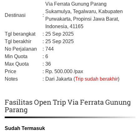
Via Ferrata Gunung Parang
Sukamulya, Tegalwaru,
Kabupaten
Destinasi
:
Purwakarta,
Propinsi Jawa Barat,
Indonesia,
41165
Tgl berangkat
:
25 Sep 2025
Tgl berakhir
:
25 Sep 2025
No Perjalanan
:
744
Min Quota
:
6
Max Quota
:
36
Price
:
Rp.
500.000
/pax
Notes
:
Dari Jakarta (
Trip sudah berakhir
)
Fasilitas Open Trip Via Ferrata Gunung
Parang
Sudah Termasuk