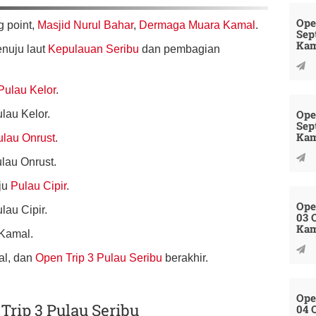
Ope
g point,
Masjid Nurul Bahar
,
Dermaga Muara Kamal
.
Sep
Kam
nuju laut
Kepulauan Seribu
dan pembagian
Pulau Kelor
.
Ope
ulau Kelor.
Sep
Kam
ulau Onrust
.
ulau Onrust.
uju
Pulau Cipir
.
Ope
lau Cipir.
03 
Kam
 Kamal.
al, dan
Open Trip 3 Pulau Seribu
berakhir.
Ope
Trip 3 Pulau Seribu
04 