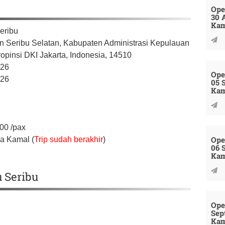
Ope
30 
Kam
eribu
n Seribu Selatan,
Kabupaten Administrasi Kepulauan
opinsi DKI Jakarta,
Indonesia,
14510
026
Ope
026
05 
Kam
000
/pax
Ope
a Kamal (
Trip sudah berakhir
)
06 
Kam
u Seribu
Ope
Sep
Kam