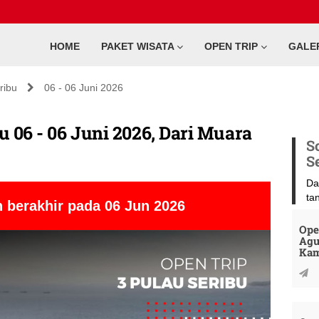
HOME
PAKET WISATA
OPEN TRIP
GALE
ribu
06 - 06 Juni 2026
u 06 - 06 Juni 2026, Dari Muara
S
S
Da
ta
 berakhir pada 06 Jun 2026
Ope
Agu
Kam