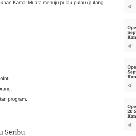
labuhan Kamal Muara menuju pulau-pulau (pulang-
Ope
Sep
Kam
Ope
Sep
Kam
oint.
rang.
tan program.
Ope
20 
Kam
u Seribu