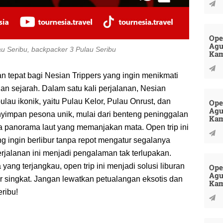
Ope
Agu
lau Seribu, backpacker 3 Pulau Seribu
Kam
an tepat bagi Nesian Trippers yang ingin menikmati
 dan sejarah. Dalam satu kali perjalanan, Nesian
ulau ikonik, yaitu Pulau Kelor, Pulau Onrust, dan
Ope
Agu
yimpan pesona unik, mulai dari benteng peninggalan
Kam
ga panorama laut yang memanjakan mata. Open trip ini
g ingin berlibur tanpa repot mengatur segalanya
erjalanan ini menjadi pengalaman tak terlupakan.
ang terjangkau, open trip ini menjadi solusi liburan
Ope
Agu
bur singkat. Jangan lewatkan petualangan eksotis dan
Kam
eribu!