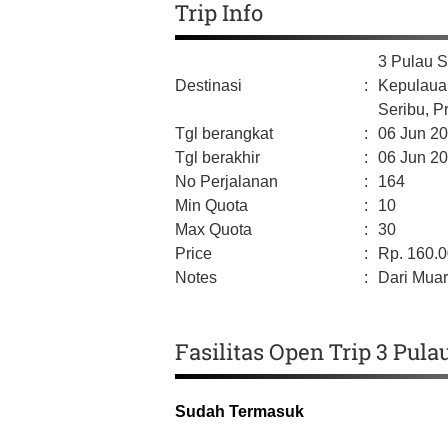
Trip Info
3 Pulau S
Destinasi
:
Kepulaua
Seribu,
Pr
Tgl berangkat
:
06 Jun 2
Tgl berakhir
:
06 Jun 2
No Perjalanan
:
164
Min Quota
:
10
Max Quota
:
30
Price
:
Rp.
160.
Notes
:
Dari Muar
Fasilitas Open Trip 3 Pula
Sudah Termasuk