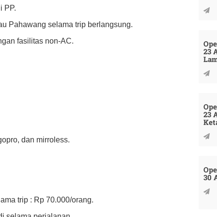
i PP.
lau Pahawang selama trip berlangsung.
an fasilitas non-AC.
Ope
23 
La
Ope
23 
Ket
pro, dan mirroless.
Ope
30 
ama trip : Rp 70.000/orang.
i selama perjalanan.