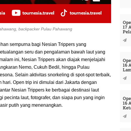
Ope
17 
 Pahawang, backpacker Pulau Pahawang
Pel
ihan sempurna bagi Nesian Trippers yang
petualangan seru dan pengalaman bawah laut yang
alam ini, Nesian Trippers akan diajak menjelajahi
Ope
16 
angkaran Nemo, Cukuh Bedil, hingga Pulau
La
a. Selain aktivitas snorkeling di spot-spot terbaik,
hari. Open trip ini dimulai dari Jakarta dengan
ar Nesian Trippers ke berbagai destinasi laut
 pecinta laut, fotografer, dan siapa pun yang ingin
Ope
16 
pasir putih yang menenangkan.
Ket