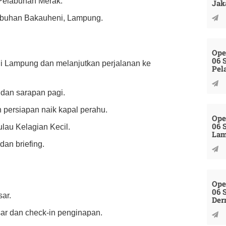
 Pelabuhan Merak.
Jak
labuhan Bakauheni, Lampung.
Ope
06 
ni Lampung dan melanjutkan perjalanan ke
Pel
 dan sarapan pagi.
n persiapan naik kapal perahu.
Ope
06 
lau Kelagian Kecil.
La
dan briefing.
Ope
06 
ar.
Der
ar dan check-in penginapan.