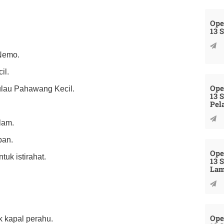
Ope
13 
 Nemo.
il.
Ope
Pulau Pahawang Kecil.
13 
Pel
lam.
pan.
Ope
tuk istirahat.
13 
La
Ope
k kapal perahu.