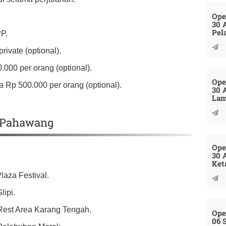
Ope
30 
Pel
PP.
ivate (optional).
.000 per orang (optional).
Ope
 Rp 500.000 per orang (optional).
30 
La
u Pahawang
Ope
30 
Ket
laza Festival.
lipi.
 Rest Area Karang Tengah.
Ope
06 