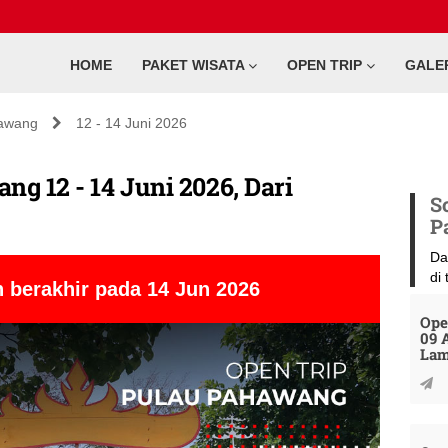
HOME
PAKET WISATA
OPEN TRIP
GALE
awang
12 - 14 Juni 2026
g 12 - 14 Juni 2026, Dari
S
P
Da
di
 berakhir pada 14 Jun 2026
Ope
09 
La