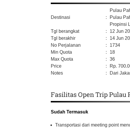
Pulau P
Destinasi
:
Pulau Pa
Propinsi
Tgl berangkat
:
12 Jun 2
Tgl berakhir
:
14 Jun 2
No Perjalanan
:
1734
Min Quota
:
18
Max Quota
:
36
Price
:
Rp.
700.
Notes
:
Dari Jakar
Fasilitas Open Trip Pula
Sudah Termasuk
Transportasi dari meeting point me