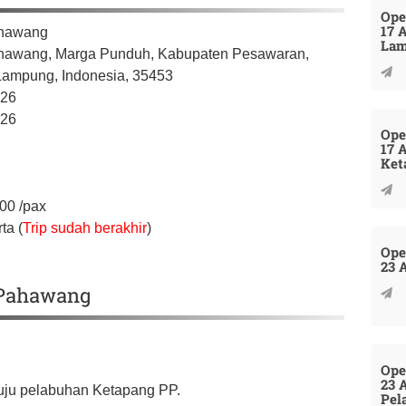
Ope
17 
ahawang
La
hawang, Marga Punduh,
Kabupaten Pesawaran,
 Lampung,
Indonesia,
35453
026
026
Ope
17 
Ket
000
/pax
ta (
Trip sudah berakhir
)
Ope
23 
u Pahawang
Ope
23 
nuju pelabuhan Ketapang PP.
Pel