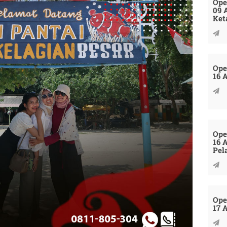
Ope
09 
Ket
Ope
16 
Ope
16 
Pel
Ope
17 