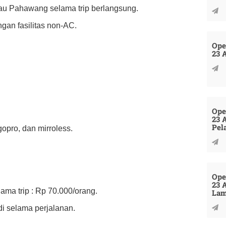
lau Pahawang selama trip berlangsung.
an fasilitas non-AC.
Ope
23 
Ope
23 
Pel
pro, dan mirroless.
Ope
23 
ama trip : Rp 70.000/orang.
La
i selama perjalanan.