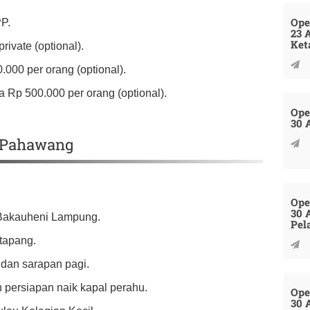
Ope
PP.
23 
Ket
ivate (optional).
.000 per orang (optional).
 Rp 500.000 per orang (optional).
Ope
30 
u Pahawang
Ope
30 
n Bakauheni Lampung.
Pel
tapang.
 dan sarapan pagi.
n persiapan naik kapal perahu.
Ope
30 