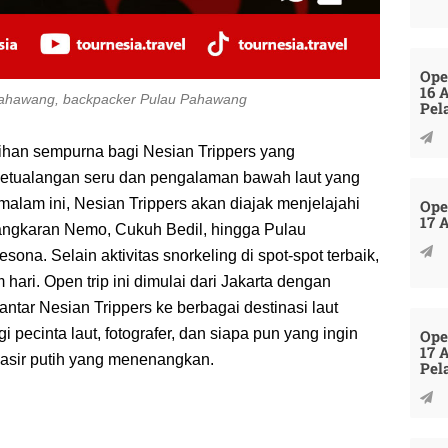
Ope
16 
 Pahawang, backpacker Pulau Pahawang
Pel
ihan sempurna bagi Nesian Trippers yang
petualangan seru dan pengalaman bawah laut yang
alam ini, Nesian Trippers akan diajak menjelajahi
Ope
17 
angkaran Nemo, Cukuh Bedil, hingga Pulau
a. Selain aktivitas snorkeling di spot-spot terbaik,
hari. Open trip ini dimulai dari Jakarta dengan
ar Nesian Trippers ke berbagai destinasi laut
 pecinta laut, fotografer, dan siapa pun yang ingin
Ope
17 
pasir putih yang menenangkan.
Pel