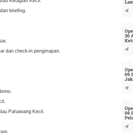
lau Kelagian Kecil.
La
dan briefing.
Ope
30 
Ket
ar.
ar dan check-in penginapan.
Ope
06 
Jak
 Nemo.
il.
Ope
Pulau Pahawang Kecil.
06 
Pel
lam.