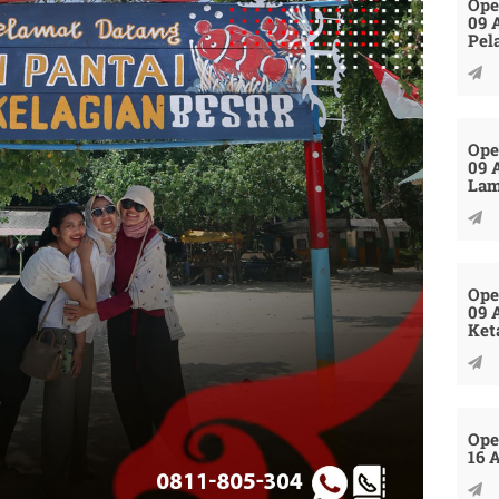
Ope
09 
Pel
Ope
09 
La
Ope
09 
Ket
Ope
16 