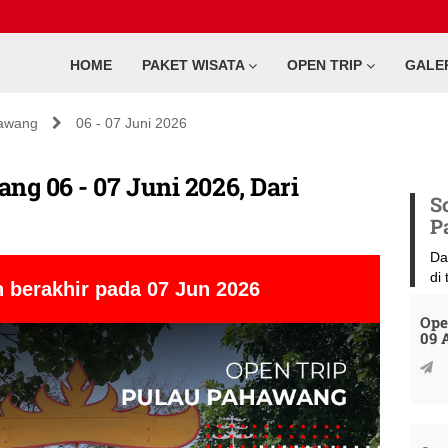
HOME
PAKET WISATA
OPEN TRIP
GALE
awang
06 - 07 Juni 2026
ng 06 - 07 Juni 2026, Dari
S
P
Da
di
 berakhir pada 07 Jun 2026
Ope
09 