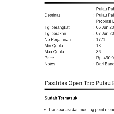
Pulau P
Destinasi
:
Pulau Pa
Propinsi
Tgl berangkat
:
06 Jun 2
Tgl berakhir
:
07 Jun 2
No Perjalanan
:
1771
Min Quota
:
18
Max Quota
:
36
Price
:
Rp.
490.
Notes
:
Dari Ban
Fasilitas Open Trip Pula
Sudah Termasuk
Transportasi dari meeting point me