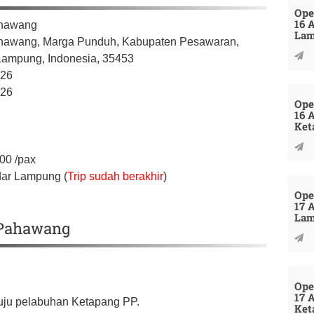
Ope
16 
ahawang
La
hawang, Marga Punduh,
Kabupaten Pesawaran,
 Lampung,
Indonesia,
35453
026
026
Ope
16 
Ket
000
/pax
dar Lampung (
Trip sudah berakhir
)
Ope
17 
La
u Pahawang
Ope
17 
nuju pelabuhan Ketapang PP.
Ket