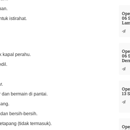
pan.
Ope
06 
tuk istirahat.
La
Ope
k kapal perahu.
06 
Der
dil.
r.
Ope
13 
 dan bermain di pantai.
pang.
dan bersih-bersih.
etapang (tidak termasuk).
Ope