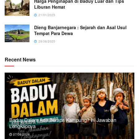
Harga Penginapan di Baduy Luar dan Tips
Liburan Hemat
21/01/2025
Dieng Banjarnegara : Sejarah dan Asal Usul
Tempat Para Dewa
29/06/2025
Recent News
Baduy Dalam Ada Berapa Kampung? Ini Jawaban
Lengkapnya
07/08/2026