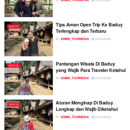
Tips Aman Open Trip Ke Baduy
BERITA
Terlengkap dan Terbaru
BY
ADMIN_TOURNESIA
24/03/2026
Pantangan Wisata Di Baduy
BERITA
yang Wajib Para Traveler Ketahui
BY
ADMIN_TOURNESIA
24/03/2026
Aturan Menginap Di Baduy
BERITA
Lengkap dan Wajib Diketahui
BY
ADMIN_TOURNESIA
24/03/2026