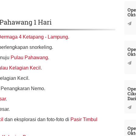
Ope
Okt
 Pahawang 1 Hari
Dermaga 4 Ketapang
-
Lampung
.
erlengkapan snorkeling.
Ope
Okt
enuju
Pulau Pahawang
.
lau Kelagian Kecil
.
elagian Kecil.
Ope
kuh Penangkaran Nemo.
Cik
Dar
sar
.
esar.
il
dan eksplorasi dan foto-foto di
Pasir Timbul
Ope
Okt