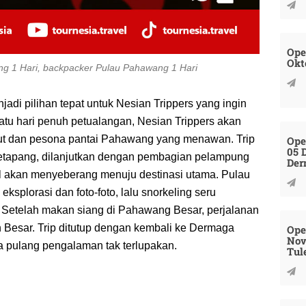
Ope
Okt
ng 1 Hari, backpacker Pulau Pahawang 1 Hari
di pilihan tepat untuk Nesian Trippers yang ingin
satu hari penuh petualangan, Nesian Trippers akan
ut dan pesona pantai Pahawang yang menawan. Trip
Ope
05 
Ketapang, dilanjutkan dengan pembagian pelampung
Der
pal akan menyeberang menuju destinasi utama. Pulau
eksplorasi dan foto-foto, lalu snorkeling seru
Setelah makan siang di Pahawang Besar, perjalanan
n Besar. Trip ditutup dengan kembali ke Dermaga
Ope
Nov
 pulang pengalaman tak terlupakan.
Tul