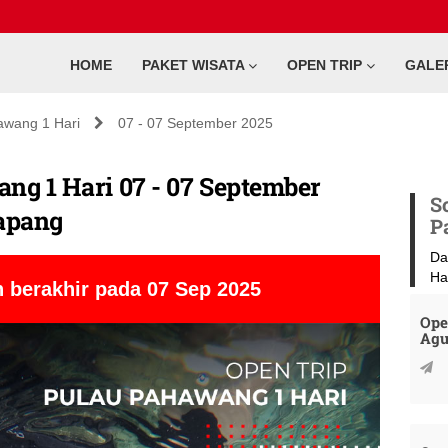
HOME
PAKET WISATA
OPEN TRIP
GALE
awang 1 Hari
07 - 07 September 2025
ng 1 Hari 07 - 07 September
S
tapang
P
Da
Ha
 berakhir pada 07 Sep 2025
Ope
Agu