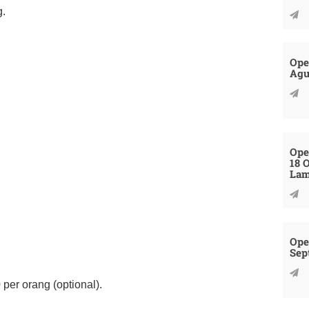
g.
Ope
Agu
Ope
18 
La
Ope
Sep
per orang (optional).