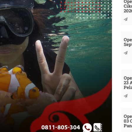
Ope
Cik
202
Ope
Sep
Ope
23 
Pel
Ope
03 
Pan