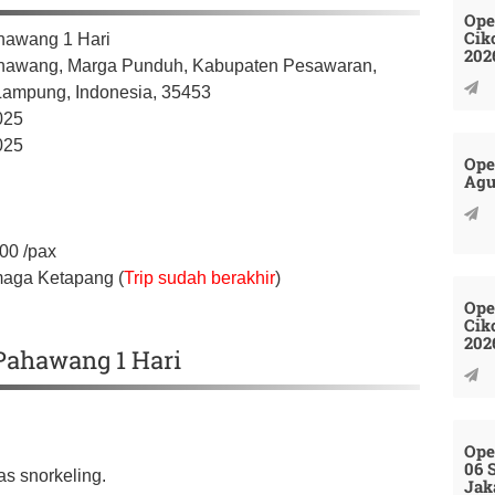
Ope
Cik
hawang 1 Hari
202
hawang, Marga Punduh,
Kabupaten Pesawaran,
 Lampung,
Indonesia,
35453
025
025
Ope
Agu
000
/pax
maga Ketapang (
Trip sudah berakhir
)
Ope
Cik
202
 Pahawang 1 Hari
Ope
06 
as snorkeling.
Jak