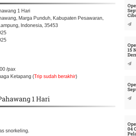
Ope
Sep
hawang 1 Hari
Cib
hawang, Marga Punduh,
Kabupaten Pesawaran,
 Lampung,
Indonesia,
35453
025
025
Ope
15 
Der
000
/pax
maga Ketapang (
Trip sudah berakhir
)
Ope
Sep
 Pahawang 1 Hari
Ope
04 
as snorkeling.
Pel