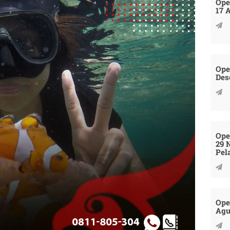
Ope
17 
Ope
Des
Ope
29 
Pel
Ope
Agu