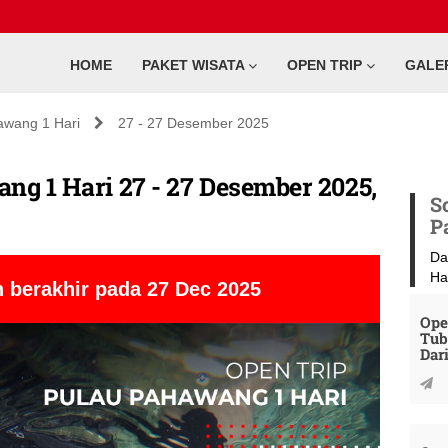
HOME
PAKET WISATA
OPEN TRIP
GALE
awang 1 Hari
27 - 27 Desember 2025
ng 1 Hari 27 - 27 Desember 2025,
S
P
Da
Ha
 berakhir pada 27 Dec 2025
Ope
Tub
Dar