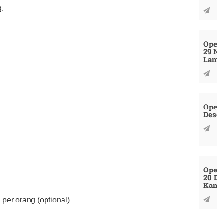
g.
Ope
29 
La
Ope
Des
Ope
20 
Kam
per orang (optional).