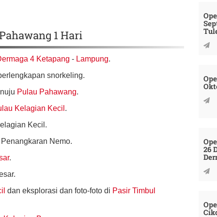
Ope
Sep
Tul
 Pahawang 1 Hari
Dermaga 4 Ketapang
-
Lampung
.
erlengkapan snorkeling.
Ope
Okt
enuju
Pulau Pahawang
.
lau Kelagian Kecil
.
elagian Kecil.
Ope
kuh Penangkaran Nemo.
26 
Der
sar
.
esar.
il
dan eksplorasi dan foto-foto di
Pasir Timbul
Ope
Cik