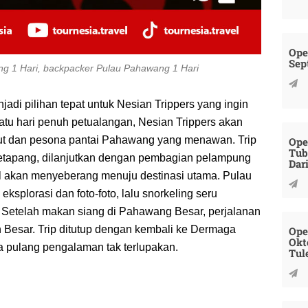
Ope
Sep
ng 1 Hari, backpacker Pulau Pahawang 1 Hari
di pilihan tepat untuk Nesian Trippers yang ingin
satu hari penuh petualangan, Nesian Trippers akan
ut dan pesona pantai Pahawang yang menawan. Trip
Ope
Tub
Ketapang, dilanjutkan dengan pembagian pelampung
Dar
pal akan menyeberang menuju destinasi utama. Pulau
eksplorasi dan foto-foto, lalu snorkeling seru
Setelah makan siang di Pahawang Besar, perjalanan
n Besar. Trip ditutup dengan kembali ke Dermaga
Ope
Okt
 pulang pengalaman tak terlupakan.
Tul