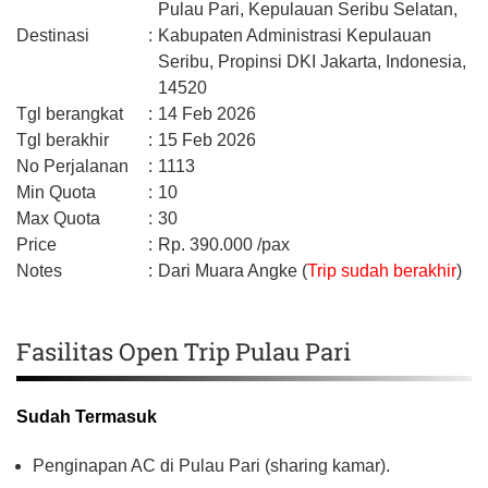
Pulau Pari, Kepulauan Seribu Selatan,
Destinasi
:
Kabupaten Administrasi Kepulauan
Seribu,
Propinsi DKI Jakarta,
Indonesia,
14520
Tgl berangkat
:
14 Feb 2026
Tgl berakhir
:
15 Feb 2026
No Perjalanan
:
1113
Min Quota
:
10
Max Quota
:
30
Price
:
Rp.
390.000
/pax
Notes
:
Dari Muara Angke (
Trip sudah berakhir
)
Fasilitas Open Trip Pulau Pari
Sudah Termasuk
Penginapan AC di Pulau Pari (sharing kamar).