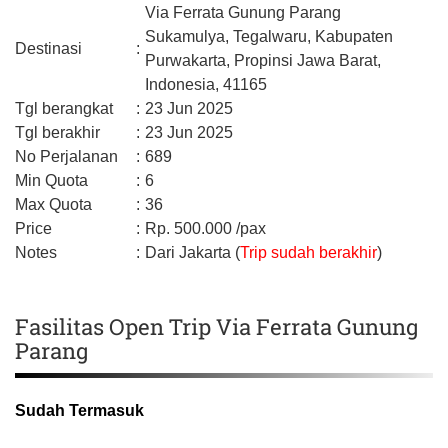
Via Ferrata Gunung Parang
Sukamulya, Tegalwaru,
Kabupaten
Destinasi
:
Purwakarta,
Propinsi Jawa Barat,
Indonesia,
41165
Tgl berangkat
:
23 Jun 2025
Tgl berakhir
:
23 Jun 2025
No Perjalanan
:
689
Min Quota
:
6
Max Quota
:
36
Price
:
Rp.
500.000
/pax
Notes
:
Dari Jakarta (
Trip sudah berakhir
)
Fasilitas Open Trip Via Ferrata Gunung
Parang
Sudah Termasuk